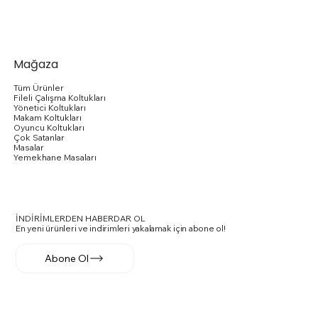
Sepete Ekle
Sepete Ekle
Sepete Ekle
Sepete Ekle
Sepete Ekle
Sepete Ekle
Sepete Ekle
Sepete Ekle
Sepete Ekle
Sepete Ekle
Sepete Ekle
Sepete Ekle
Sepete Ekle
Sepete Ekle
Sepete Ekle
Mağaza
Tüm Ürünler
Fileli Çalışma Koltukları
Yönetici Koltukları
Makam Koltukları
Oyuncu Koltukları
Çok Satanlar
Masalar
Yemekhane Masaları
İNDİRİMLERDEN HABERDAR OL
En yeni ürünleri ve indirimleri yakalamak için abone ol!
Abone Ol