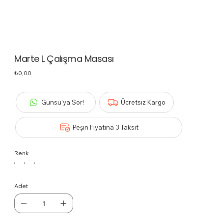
Marte L Çalışma Masası
Fiyat
₺0,00
Günsu'ya Sor!
Ücretsiz Kargo
Peşin Fiyatına 3 Taksit
Renk
Adet