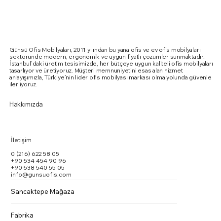
Günsü Ofis Mobilyaları, 2011 yılından bu yana ofis ve ev ofis mobilyaları
sektöründe modern, ergonomik ve uygun fiyatlı çözümler sunmaktadır.
İstanbul’daki üretim tesisimizde, her bütçeye uygun kaliteli ofis mobilyaları
tasarlıyor ve üretiyoruz. Müşteri memnuniyetini esas alan hizmet
anlayışımızla, Türkiye’nin lider ofis mobilyası markası olma yolunda güvenle
ilerliyoruz.
Hakkımızda
İletişim
0 (216) 622 58 05
+90 534 454 90 96
+90 538 540 55 05
info@gunsuofis.com
Sancaktepe Mağaza
Aura Toplantı Masası
Summit Special Toplantı Masası
Monza Toplantı Masası
Marte Toplantı Masası Kare Metal Ayaklı
Doxa Toplantı Masası
Vito Toplantı Masası
Vito Toplantı Masası U Toplantı
Karina Kolsuz Sandalye
Karina Kollu Sandalye
Outside Dış Mekan Sandalye
PASKO SANDALYE
Ergomi Sandalye
Quatrox Sandalye
Vargas
Fuga Yönetici Masa Takımı
Fabrika
Fiyat
Fiyat
Fiyat
Fiyat
Fiyat
Fiyat
Fiyat
Fiyat
Fiyat
Fiyat
Fiyat
Fiyat
Fiyat
Fiyat
Fiyat
₺0,00
₺0,00
₺0,00
₺0,00
₺0,00
₺0,00
₺0,00
₺0,00
₺0,00
₺0,00
₺0,00
₺0,00
₺0,00
₺0,00
₺0,00