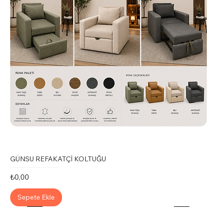
GÜNSU REFAKATÇİ KOLTUĞU
Fiyat
₺0,00
Sepete Ekle