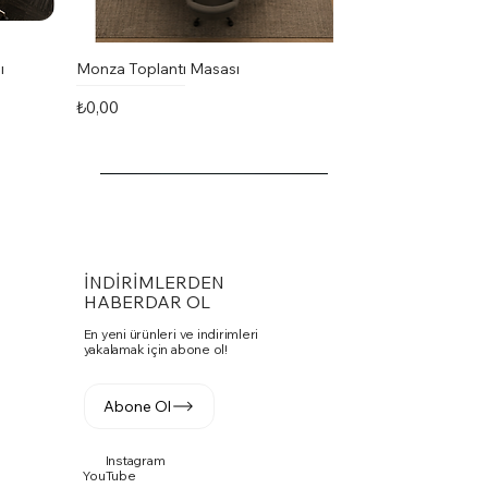
ı
Monza Toplantı Masası
Fiyat
₺0,00
İNDİRİMLERDEN
HABERDAR OL
En yeni ürünleri ve indirimleri
yakalamak için abone ol!
Abone Ol
Instagram
Vito Toplantı Masası U Toplantı
PASKO SANDALYE
Fuga Yönetici Masa Takımı
YouTube