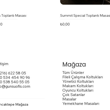
 Toplantı Masası
Summit Special Toplantı Masas
t
Fiyat
00
₺0,00
Mağaza
etişim
Tüm Ürünler
(216) 622 58 05
Fileli Çalışma Koltukları
0 534 454 90 96
Yönetici Koltukları
0 538 540 55 05
Makam Koltukları
fo@gunsuofis.com
Oyuncu Koltukları
Çok Satanlar
Masalar
Yemekhane Masaları
ncaktepe Mağaza
 Toplantı Masası
na Kollu Sandalye
trox Sandalye
Vito Toplantı Masası
Outside Dış Mekan Sandalye
Vargas