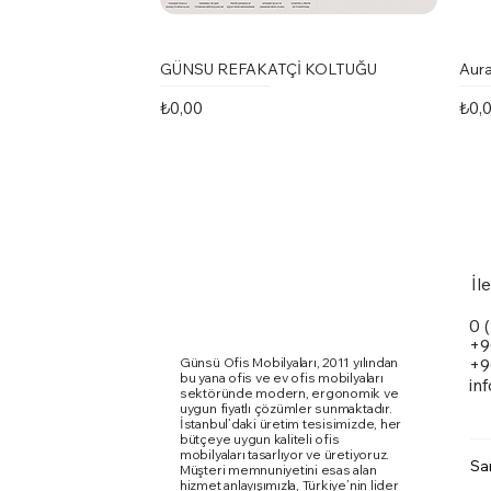
GÜNSU REFAKATÇİ KOLTUĞU
Aura
Fiyat
Fiya
₺0,00
₺0,
İl
0 
+9
Günsü Ofis Mobilyaları, 2011 yılından
+9
bu yana ofis ve ev ofis mobilyaları
in
sektöründe modern, ergonomik ve
uygun fiyatlı çözümler sunmaktadır.
İstanbul’daki üretim tesisimizde, her
bütçeye uygun kaliteli ofis
mobilyaları tasarlıyor ve üretiyoruz.
Sa
Müşteri memnuniyetini esas alan
Marte Toplantı Masası Kare Metal
Karina Kolsuz Sandalye
Ergomi Sandalye
Doxa
Kari
Qua
hizmet anlayışımızla, Türkiye’nin lider