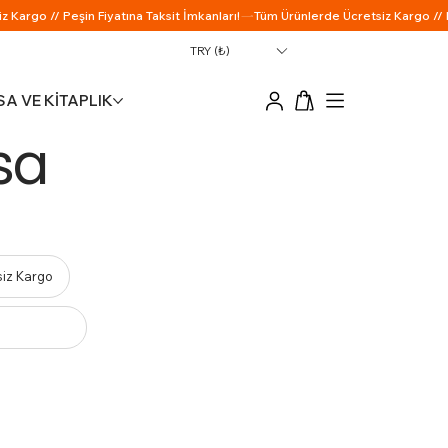
TRY (₺)
A VE KİTAPLIK
sa
siz Kargo