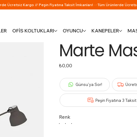
LER
OFİS KOLTUKLARI
OYUNCU
KANEPELER
MAS
Marte Ma
Fiyat
₺0,00
Günsu'ya Sor!
Ücret
Peşin Fiyatına 3 Taksit
Renk