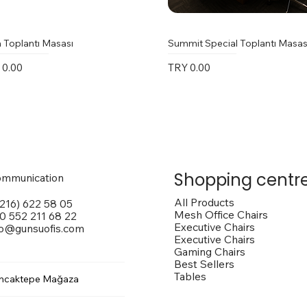
 Toplantı Masası
Summit Special Toplantı Masas
e
Price
 0.00
TRY 0.00
Shopping centr
mmunication
All Products
(216) 622 58 05
Mesh Office Chairs
0 552 211 68 22
Executive Chairs
fo@gunsuofis.com
Executive Chairs
Gaming Chairs
Best Sellers
Tables
ncaktepe Mağaza
 Toplantı Masası
na Kollu Sandalye
trox Sandalye
Vito Toplantı Masası
Outside Dış Mekan Sandalye
Vargas