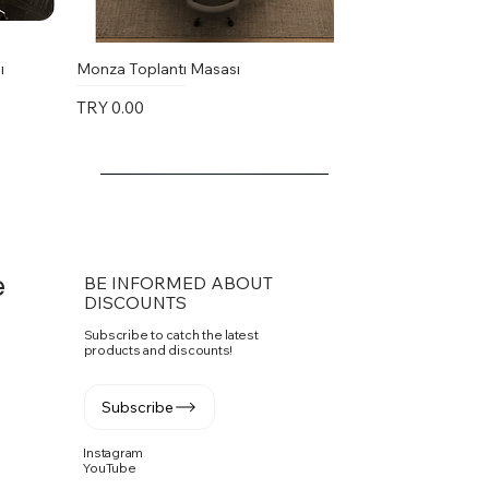
ı
Monza Toplantı Masası
Price
TRY 0.00
e
BE INFORMED ABOUT
DISCOUNTS
Subscribe to catch the latest
products and discounts!
Subscribe
Instagram
YouTube
Vito Toplantı Masası U Toplantı
PASKO SANDALYE
Fuga Yönetici Masa Takımı