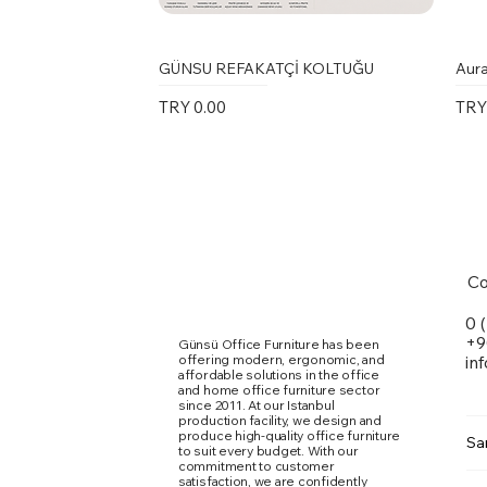
GÜNSU REFAKATÇİ KOLTUĞU
Aura
Price
Pric
TRY 0.00
TRY
Co
0 
+9
Günsü Office Furniture has been
offering modern, ergonomic, and
in
affordable solutions in the office
and home office furniture sector
since 2011. At our Istanbul
production facility, we design and
produce high-quality office furniture
Sa
to suit every budget. With our
commitment to customer
Marte Toplantı Masası Kare Metal
Karina Kolsuz Sandalye
Ergomi Sandalye
Doxa
Kari
Qua
satisfaction, we are confidently