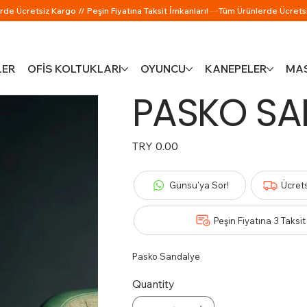
LER
OFİS KOLTUKLARI
OYUNCU
KANEPELER
MAS
PASKO SA
Price
TRY 0.00
Günsu'ya Sor!
Ücret
Peşin Fiyatına 3 Taksit
Pasko Sandalye
Quantity