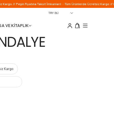
TRY (₺)
A VE KİTAPLIK
NDALYE
siz Kargo