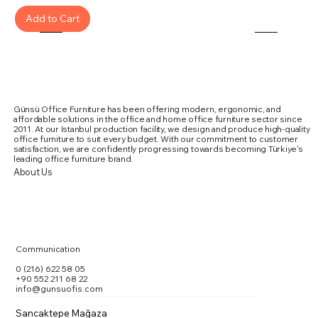
Add to Cart
Günsü Office Furniture has been offering modern, ergonomic, and
affordable solutions in the office and home office furniture sector since
2011. At our Istanbul production facility, we design and produce high-quality
office furniture to suit every budget. With our commitment to customer
satisfaction, we are confidently progressing towards becoming Türkiye's
leading office furniture brand.
About Us
Communication
0 (216) 622 58 05
+90 552 211 68 22
info@gunsuofis.com
Sancaktepe Mağaza