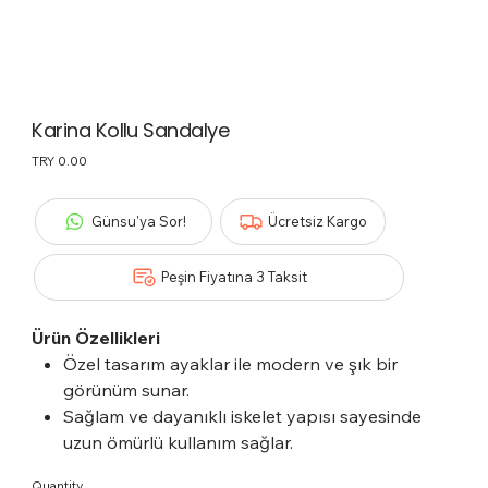
Karina Kollu Sandalye
Price
TRY 0.00
Günsu'ya Sor!
Ücretsiz Kargo
Peşin Fiyatına 3 Taksit
Ürün Özellikleri
Özel tasarım ayaklar ile modern ve şık bir
görünüm sunar.
Sağlam ve dayanıklı iskelet yapısı sayesinde
uzun ömürlü kullanım sağlar.
Ürün, üretici firma tarafından
24 ay garanti
Quantity