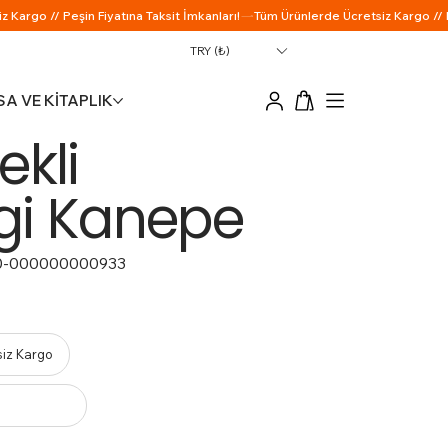
TRY (₺)
A VE KİTAPLIK
ekli
gi Kanepe
0-000000000933
siz Kargo