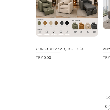
GÜNSU REFAKATÇİ KOLTUĞU
Aura
Price
Pric
TRY 0.00
TRY
Co
0 