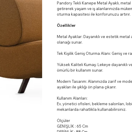
Pandory Tekli Kanepe Metal Ayaklı, metal ay
getirerek yaşam ve iş alanlarınızda mükem
oturma kapasitesi ile konforunuzu artırır.
Özellikler
Metal Ayaklar: Dayanıklı ve estetik metal a
olanağı sunar.
Tek Kişilik Geniş Oturma Alanı: Geniş ve ra
Yüksek Kaliteli Kumaş: Lekeye dayanıklı v
ömürlü bir kullanım sunar.
Modern Tasarım: Alanınızda zarif ve mode
ayakları ile şıklığı ön plana çıkarır.
Kullanım Alanları:
Ev, yönetici ofisleri, bekleme salonları, lo
mekanlarda rahatlıkla kullanabilirsiniz.
Ölçüler
GENİŞLİK : 65 Cm
DERİNLİK : 88 Cm