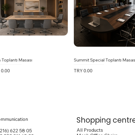
 Toplantı Masası
Summit Special Toplantı Masas
e
Price
 0.00
TRY 0.00
Shopping centr
mmunication
All Products
(216) 622 58 05