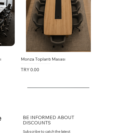
ı
Monza Toplantı Masası
Price
TRY 0.00
e
BE INFORMED ABOUT
DISCOUNTS
Subscribe to catch the latest