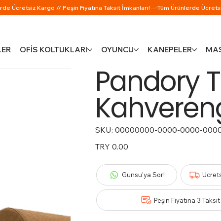
LER
OFİS KOLTUKLARI
OYUNCU
KANEPELER
MAS
Pandory T
Kahveren
SKU:
SKU
00000000-0000-0000-000
00000000-
0000-
0000-
Price
TRY 0.00
0000-
000000000933
Günsu'ya Sor!
Ücret
Peşin Fiyatına 3 Taksit