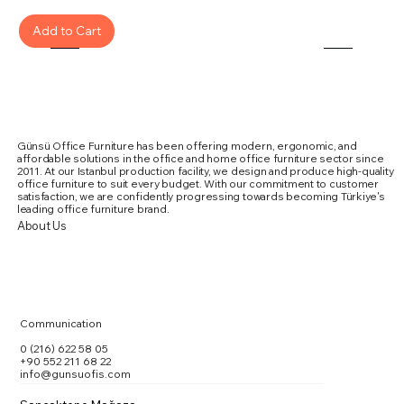
Add to Cart
Günsü Office Furniture has been offering modern, ergonomic, and
affordable solutions in the office and home office furniture sector since
2011. At our Istanbul production facility, we design and produce high-quality
office furniture to suit every budget. With our commitment to customer
satisfaction, we are confidently progressing towards becoming Türkiye's
leading office furniture brand.
About Us
Communication
0 (216) 622 58 05
+90 552 211 68 22
info@gunsuofis.com