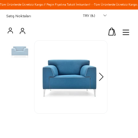
TRY (₺)
Satış Noktaları