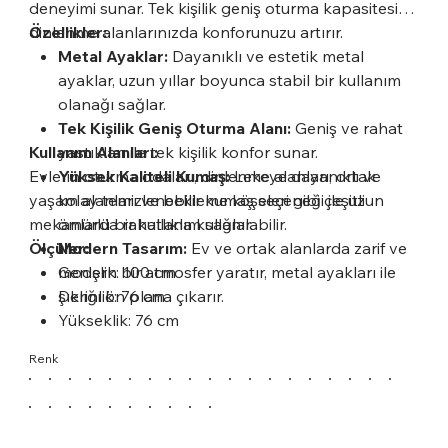
deneyimi sunar. Tek kişilik geniş oturma kapasitesi ile
dinlenme alanlarınızda konforunuzu artırır.
Özellikler:
Metal Ayaklar:
Dayanıklı ve estetik metal
ayaklar, uzun yıllar boyunca stabil bir kullanım
olanağı sağlar.
Tek Kişilik Geniş Oturma Alanı:
Geniş ve rahat
Kullanım Alanları:
yastıkları ile tek kişilik konfor sunar.
Evlerin oturma odaları, dinlenme alanları, ortak
Yüksek Kaliteli Kumaş:
Lekeye dayanıklı ve
yaşam alanları ve bekleme köşeleri gibi çeşitli
kolay temizlenebilir kumaş seçeneği ile uzun
mekanlarda rahatlıkla kullanılabilir.
ömürlü bir kullanım sağlar.
Ölçüler:
Modern Tasarım:
Ev ve ortak alanlarda zarif ve
modern bir atmosfer yaratır, metal ayakları ile
Genişlik: 100 cm
şıklığı ön plana çıkarır.
Derinlik: 76 cm
Yükseklik: 76 cm
Renk