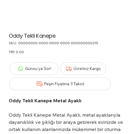
Oddy Tekli Kanepe
SKU:
SKU
00000000-0000-0000-0000-000000000215
00000000-
0000-
Price
TRY 0.00
0000-
0000-
000000000215
Günsu'ya Sor!
Ücretsiz Kargo
Peşin Fiyatına 3 Taksit
Oddy Tekli Kanepe Metal Ayaklı
Oddy Tekli Kanepe Metal Ayaklı, metal ayaklarıyla
dayanıklılık ve şıklığı bir araya getirerek evinizde ve
ortak kullanım alanlarınızda mükemmel bir oturma