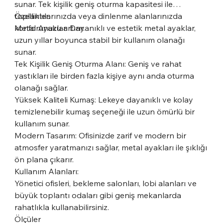
sunar. Tek kişilik geniş oturma kapasitesi ile
toplantılarınızda veya dinlenme alanlarınızda
Özellikler:
konforunuzu artırır.
Metal Ayaklar: Dayanıklı ve estetik metal ayaklar,
uzun yıllar boyunca stabil bir kullanım olanağı
sunar.
Tek Kişilik Geniş Oturma Alanı: Geniş ve rahat
yastıkları ile birden fazla kişiye aynı anda oturma
olanağı sağlar.
Yüksek Kaliteli Kumaş: Lekeye dayanıklı ve kolay
temizlenebilir kumaş seçeneği ile uzun ömürlü bir
kullanım sunar.
Modern Tasarım: Ofisinizde zarif ve modern bir
atmosfer yaratmanızı sağlar, metal ayakları ile şıklığı
ön plana çıkarır.
Kullanım Alanları:
Yönetici ofisleri, bekleme salonları, lobi alanları ve
büyük toplantı odaları gibi geniş mekanlarda
rahatlıkla kullanabilirsiniz.
Ölçüler