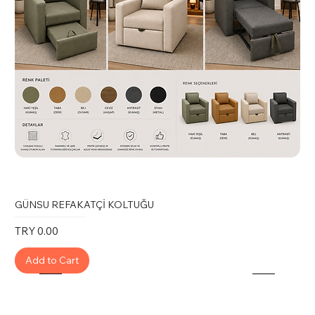
GÜNSU REFAKATÇİ KOLTUĞU
Price
TRY 0.00
Add to Cart