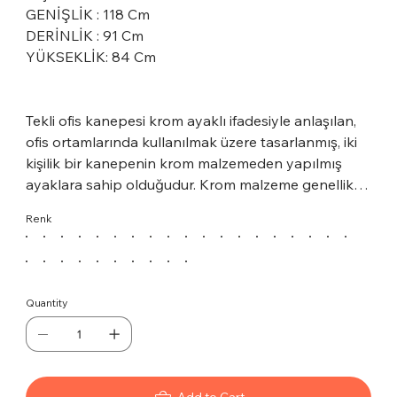
GENİŞLİK : 118 Cm
DERİNLİK : 91 Cm
YÜKSEKLİK: 84 Cm
Tekli ofis kanepesi krom ayaklı ifadesiyle anlaşılan,
ofis ortamlarında kullanılmak üzere tasarlanmış, iki
kişilik bir kanepenin krom malzemeden yapılmış
ayaklara sahip olduğudur. Krom malzeme genellikle
parlak metalik bir görünüme sahiptir ve dayanıklı bir
Renk
yapıya sahiptir. Bu tür bir kanepenin krom ayakları,
ofis dekoruna modern ve şık bir hava katacaktır.
Ayrıca, krom malzeme kolay temizlenir ve uzun
ömürlüdür. İkili ofis kanepesi krom ayaklı, ofis
Quantity
ortamlarında şıklığı ve konforu bir arada sunmak
için tercih edilen bir mobilya parçası olabilir.