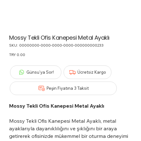
Mossy Tekli Ofis Kanepesi Metal Ayaklı
SKU:
SKU
00000000-0000-0000-0000-000000000233
00000000-
0000-
Price
TRY 0.00
0000-
0000-
000000000233
Günsu'ya Sor!
Ücretsiz Kargo
Peşin Fiyatına 3 Taksit
Mossy Tekli Ofis Kanepesi Metal Ayaklı
Mossy Tekli Ofis Kanepesi Metal Ayaklı, metal
ayaklarıyla dayanıklılığını ve şıklığını bir araya
getirerek ofisinizde mükemmel bir oturma deneyimi