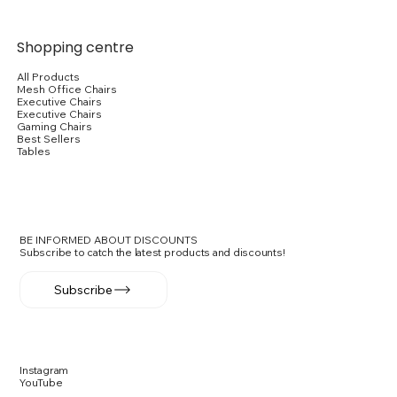
Add to Cart
Add to Cart
Add to Cart
Add to Cart
Add to Cart
Add to Cart
Add to Cart
Add to Cart
Add to Cart
Add to Cart
Add to Cart
Add to Cart
Add to Cart
Add to Cart
Add to Cart
Shopping centre
All Products
Mesh Office Chairs
Executive Chairs
Executive Chairs
Gaming Chairs
Best Sellers
Tables
BE INFORMED ABOUT DISCOUNTS
Subscribe to catch the latest products and discounts!
Subscribe
Instagram
YouTube