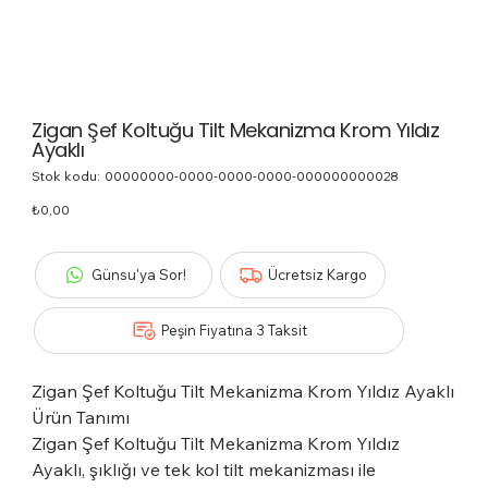
Zigan Şef Koltuğu Tilt Mekanizma Krom Yıldız
Ayaklı
Stok kodu:
Stok
00000000-0000-0000-0000-000000000028
kodu:
00000000-
Fiyat
₺0,00
0000-
0000-
0000-
000000000028
Günsu'ya Sor!
Ücretsiz Kargo
Peşin Fiyatına 3 Taksit
Zigan Şef Koltuğu Tilt Mekanizma Krom Yıldız Ayaklı
Ürün Tanımı
Zigan Şef Koltuğu Tilt Mekanizma Krom Yıldız
Ayaklı, şıklığı ve tek kol tilt mekanizması ile