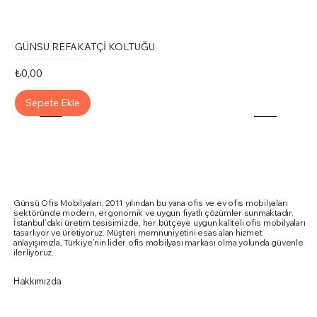
GÜNSU REFAKATÇİ KOLTUĞU
Fiyat
₺0,00
Sepete Ekle
Günsü Ofis Mobilyaları, 2011 yılından bu yana ofis ve ev ofis mobilyaları
sektöründe modern, ergonomik ve uygun fiyatlı çözümler sunmaktadır.
İstanbul’daki üretim tesisimizde, her bütçeye uygun kaliteli ofis mobilyaları
tasarlıyor ve üretiyoruz. Müşteri memnuniyetini esas alan hizmet
anlayışımızla, Türkiye’nin lider ofis mobilyası markası olma yolunda güvenle
ilerliyoruz.
Hakkımızda