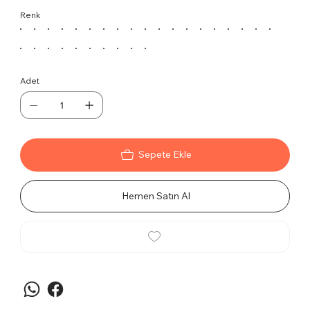
yöneticiler ve çalışanlar için tasarlanmış bir
Renk
seçenektir. Krom yıldız ayakları dayanıklılık ve
estetik sunar.
Özellikler
Tek kol tilt mekanizması, farklı oturma pozisyonları
Adet
için ayarlanabilirlik sağlar.
Krom yıldız ayaklar, modern bir görünüm sunar ve
dayanıklılığı artırır.
Yüksek sırt yapısı, uzun çalışma saatlerinde destek
ve konfor sağlar.
Sepete Ekle
Kullanım Alanları
Ofislerden toplantı odalarına geniş bir yelpazede
Hemen Satın Al
kullanım için uygundur. Yöneticiler ve çalışanlar için
ergonomik bir seçenektir.
Temizlik ve Bakım
Koltuğun dış yüzeyini hafif nemli bir bezle silerek
temizleyebilirsiniz. Krom yüzeyleri için uygun temizlik
ürünleri kullanmaktan kaçının.