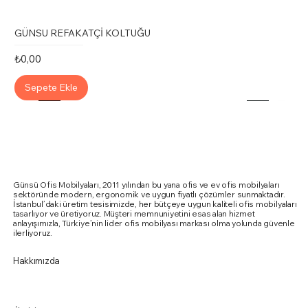
GÜNSU REFAKATÇİ KOLTUĞU
Fiyat
₺0,00
Sepete Ekle
Günsü Ofis Mobilyaları, 2011 yılından bu yana ofis ve ev ofis mobilyaları
sektöründe modern, ergonomik ve uygun fiyatlı çözümler sunmaktadır.
İstanbul’daki üretim tesisimizde, her bütçeye uygun kaliteli ofis mobilyaları
tasarlıyor ve üretiyoruz. Müşteri memnuniyetini esas alan hizmet
anlayışımızla, Türkiye’nin lider ofis mobilyası markası olma yolunda güvenle
ilerliyoruz.
Hakkımızda