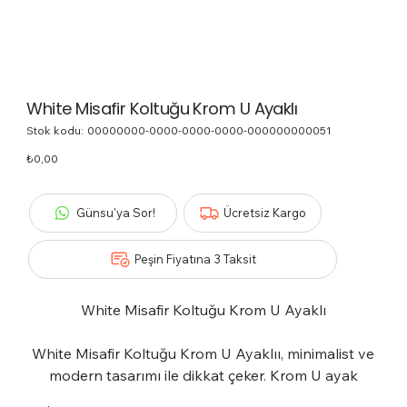
White Misafir Koltuğu Krom U Ayaklı
Stok kodu:
Stok
00000000-0000-0000-0000-000000000051
kodu:
00000000-
Fiyat
₺0,00
0000-
0000-
0000-
000000000051
Günsu'ya Sor!
Ücretsiz Kargo
Peşin Fiyatına 3 Taksit
White Misafir Koltuğu Krom U Ayaklı
White Misafir Koltuğu Krom U Ayaklıı, minimalist ve
modern tasarımı ile dikkat çeker. Krom U ayak
detayı, koltuğa hem estetik bir görünüm katar hem