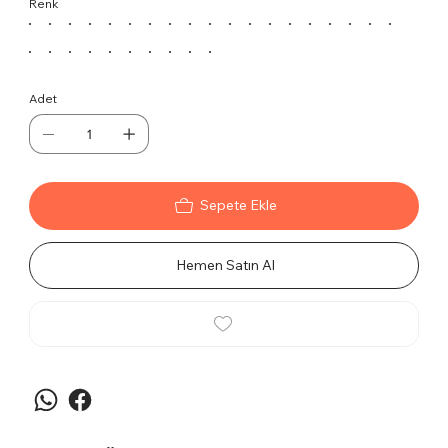
Renk
de dayanıklılığı ile uzun ömürlü bir kullanım sunar.
KROM U AYAKLARIN SOFİSTİKE DOKUNUŞU:
Adet
Parlak krom U ayaklar, sadece estetik bir dokunuşla
kalmaz, aynı zamanda koltuğunuzun stabilitesini
artırarak maksimum güvenlik sağlar.
ÜSTÜN OTURMA DENEYİMİ:
Sepete Ekle
Misafir koltuğu, ergonomik tasarımı sayesinde
Hemen Satın Al
sırtınıza tam destek sağlar, böylece misafirleriniz
rahat bir oturma deneyimi yaşar.
Öne Çıkan Diğer Özellikler:
Modern ve zarif tasarım diline sahip.
Kolay temizlenebilir ve dayanıklı döşeme malzemesi.
Krom detaylarıyla ofislerde sofistike bir hava yaratır.
Sırt ve oturma alanında üstün konfor.