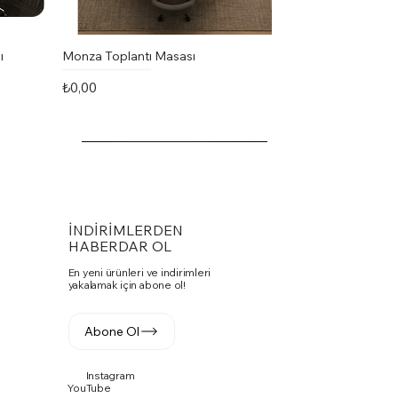
ı
Monza Toplantı Masası
Fiyat
₺0,00
İNDİRİMLERDEN
HABERDAR OL
En yeni ürünleri ve indirimleri
yakalamak için abone ol!
Abone Ol
Instagram
Vito Toplantı Masası U Toplantı
PASKO SANDALYE
Fuga Yönetici Masa Takımı
YouTube