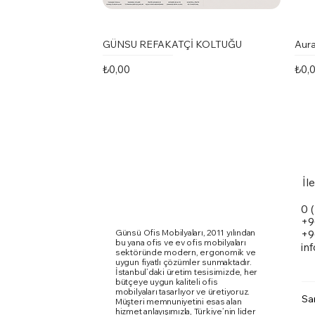
GÜNSU REFAKATÇİ KOLTUĞU
Aura
Fiyat
Fiya
₺0,00
₺0,
İl
0 
+9
Günsü Ofis Mobilyaları, 2011 yılından
+9
bu yana ofis ve ev ofis mobilyaları
in
sektöründe modern, ergonomik ve
uygun fiyatlı çözümler sunmaktadır.
İstanbul’daki üretim tesisimizde, her
bütçeye uygun kaliteli ofis
mobilyaları tasarlıyor ve üretiyoruz.
Sa
Müşteri memnuniyetini esas alan
Marte Toplantı Masası Kare Metal
Karina Kolsuz Sandalye
Ergomi Sandalye
Doxa
Kari
Qua
hizmet anlayışımızla, Türkiye’nin lider