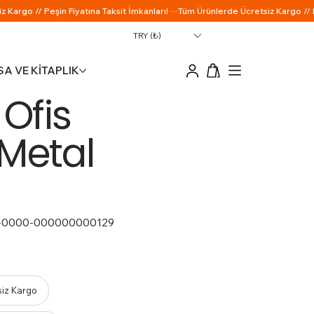
TRY (₺)
A VE KİTAPLIK
 Ofis
Metal
-0000-000000000129
siz Kargo