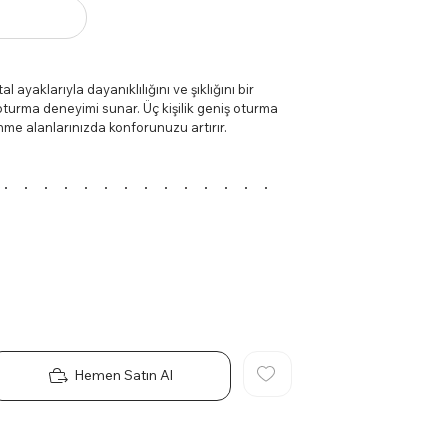
 ayaklarıyla dayanıklılığını ve şıklığını bir
turma deneyimi sunar. Üç kişilik geniş oturma
enme alanlarınızda konforunuzu artırır.
yaklar, uzun yıllar boyunca stabil bir kullanım
at yastıkları ile birden fazla kişiye aynı anda
e kolay temizlenebilir kumaş seçeneği ile uzun
rn bir atmosfer yaratmanızı sağlar, metal
lanları ve büyük toplantı odaları gibi geniş
Hemen Satın Al