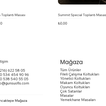
 Toplantı Masası
Summit Special Toplantı Masas
t
Fiyat
00
₺0,00
Mağaza
etişim
Tüm Ürünler
(216) 622 58 05
Fileli Çalışma Koltukları
0 534 454 90 96
Yönetici Koltukları
0 538 540 55 05
Makam Koltukları
fo@gunsuofis.com
Oyuncu Koltukları
Çok Satanlar
Masalar
Yemekhane Masaları
ncaktepe Mağaza
 Toplantı Masası
na Kollu Sandalye
trox Sandalye
Vito Toplantı Masası
Outside Dış Mekan Sandalye
Vargas