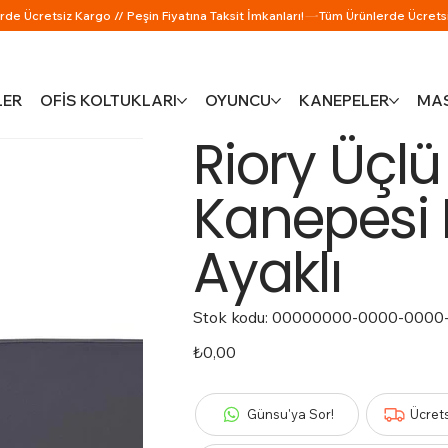
LER
OFİS KOLTUKLARI
OYUNCU
KANEPELER
MAS
Riory Üçlü
Kanepesi 
Ayaklı
Stok kodu:
Stok
00000000-0000-0000
kodu:
00000000-
0000-
Fiyat
₺0,00
0000-
0000-
000000000129
Günsu'ya Sor!
Ücret