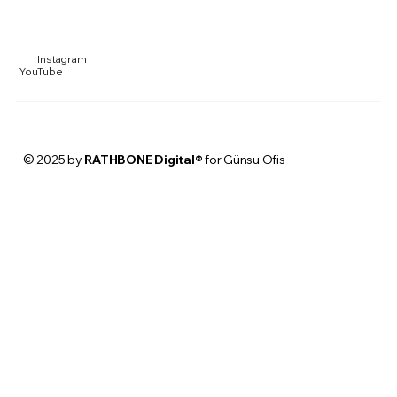
Instagram
YouTube
© 2025 by
RATHBONE Digital®
for Günsu Ofis