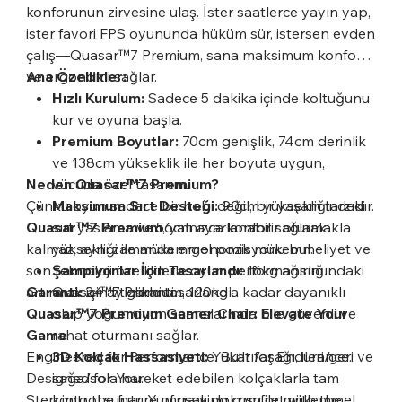
konforunun zirvesine ulaş. İster saatlerce yayın yap,
ister favori FPS oyununda hüküm sür, istersen evden
çalış—Quasar™7 Premium, sana maksimum konfor
ve ergonomi sağlar.
Ana Özellikler:
Hızlı Kurulum:
Sadece 5 dakika içinde koltuğunu
kur ve oyuna başla.
Premium Boyutlar:
70cm genişlik, 74cm derinlik
ve 138cm yükseklik ile her boyuta uygun,
Neden Quasar™7 Premium?
vücuda özel tasarım.
Çünkü oyun sadece bir hobi değil, bir yaşam tarzıdır.
Maksimum Sırt Desteği:
90cm yüksekliğindeki
Quasar™7 Premium
sırt yaslama ve 56cm ayarlanabilir oturak
, yalnızca konfor sağlamakla
kalmaz, aynı zamanda ergonomik mükemmeliyet ve
yüksekliği ile mükemmel pozisyonu bul.
son teknoloji özelliklerle oyun performansını
Şampiyonlar İçin Tasarlandı:
16kg ağırlığındaki
artırmak için titizlikle tasarlandı.
Garanti:
Quasar™7 Premium, 120kg'a kadar dayanıklı
24 ay garanti.
Quasar™7 Premium Gamer Chair: Elevate Your
olup yoğun oyun seanslarında bile güvenli ve
Game
rahat oturmanı sağlar.
Engineered for Performance. Built for Endurance.
3D Kolçak Hassasiyeti:
Yukarı/aşağı, ileri/geri ve
Designed for You.
sağa/sola hareket edebilen kolçaklarla tam
Step into the future of gaming comfort with the
kontrol sunar. Yumuşak dokusu ile mükemmel