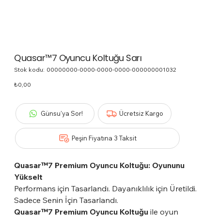
Quasar™7 Oyuncu Koltuğu Sarı
Stok kodu:
Stok
00000000-0000-0000-0000-000000001032
kodu:
00000000-
Fiyat
₺0,00
0000-
0000-
0000-
000000001032
Günsu'ya Sor!
Ücretsiz Kargo
Peşin Fiyatına 3 Taksit
Quasar™7 Premium Oyuncu Koltuğu: Oyununu
Yükselt
Performans için Tasarlandı. Dayanıklılık için Üretildi.
Sadece Senin İçin Tasarlandı.
Quasar™7 Premium Oyuncu Koltuğu
ile oyun