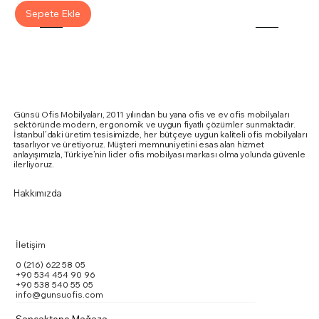
Sepete Ekle
Günsü Ofis Mobilyaları, 2011 yılından bu yana ofis ve ev ofis mobilyaları
sektöründe modern, ergonomik ve uygun fiyatlı çözümler sunmaktadır.
İstanbul’daki üretim tesisimizde, her bütçeye uygun kaliteli ofis mobilyaları
tasarlıyor ve üretiyoruz. Müşteri memnuniyetini esas alan hizmet
anlayışımızla, Türkiye’nin lider ofis mobilyası markası olma yolunda güvenle
ilerliyoruz.
Hakkımızda
İletişim
0 (216) 622 58 05
+90 534 454 90 96
+90 538 540 55 05
info@gunsuofis.com