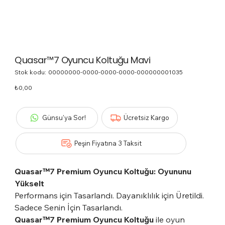
Quasar™7 Oyuncu Koltuğu Mavi
Stok kodu:
Stok
00000000-0000-0000-0000-000000001035
kodu:
00000000-
Fiyat
₺0,00
0000-
0000-
0000-
000000001035
Günsu'ya Sor!
Ücretsiz Kargo
Peşin Fiyatına 3 Taksit
Quasar™7 Premium Oyuncu Koltuğu: Oyununu
Yükselt
Performans için Tasarlandı. Dayanıklılık için Üretildi.
Sadece Senin İçin Tasarlandı.
Quasar™7 Premium Oyuncu Koltuğu
ile oyun