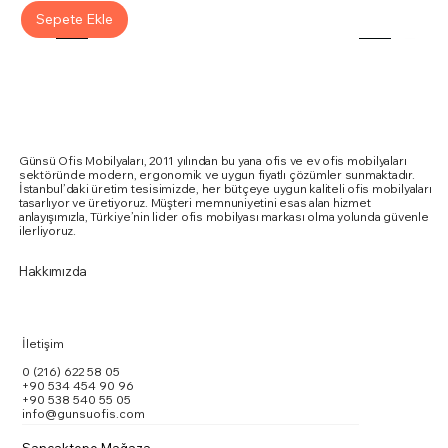
Sepete Ekle
Günsü Ofis Mobilyaları, 2011 yılından bu yana ofis ve ev ofis mobilyaları
sektöründe modern, ergonomik ve uygun fiyatlı çözümler sunmaktadır.
İstanbul’daki üretim tesisimizde, her bütçeye uygun kaliteli ofis mobilyaları
tasarlıyor ve üretiyoruz. Müşteri memnuniyetini esas alan hizmet
anlayışımızla, Türkiye’nin lider ofis mobilyası markası olma yolunda güvenle
ilerliyoruz.
Hakkımızda
İletişim
0 (216) 622 58 05
+90 534 454 90 96
+90 538 540 55 05
info@gunsuofis.com