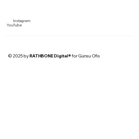
Instagram
YouTube
© 2025 by
RATHBONE Digital®
for Günsu Ofis