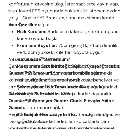
konforunun zirvesine ulaş. İster saatlerce yayın yap,
ister favori FPS oyununda hüküm sür, istersen evden
çalış—Quasar™7 Premium, sana maksimum konfor
ve ergonomi sağlar.
Ana Özellikler:
Hızlı Kurulum:
Sadece 5 dakika içinde koltuğunu
kur ve oyuna başla.
Premium Boyutlar:
70cm genişlik, 74cm derinlik
ve 138cm yükseklik ile her boyuta uygun,
Neden Quasar™7 Premium?
vücuda özel tasarım.
Çünkü oyun sadece bir hobi değil, bir yaşam tarzıdır.
Maksimum Sırt Desteği:
90cm yüksekliğindeki
Quasar™7 Premium
sırt yaslama ve 56cm ayarlanabilir oturak
, yalnızca konfor sağlamakla
kalmaz, aynı zamanda ergonomik mükemmeliyet ve
yüksekliği ile mükemmel pozisyonu bul.
son teknoloji özelliklerle oyun performansını
Şampiyonlar İçin Tasarlandı:
16kg ağırlığındaki
artırmak için titizlikle tasarlandı.
Garanti:
Quasar™7 Premium, 120kg'a kadar dayanıklı
24 ay garanti.
Quasar™7 Premium Gamer Chair: Elevate Your
olup yoğun oyun seanslarında bile güvenli ve
Game
rahat oturmanı sağlar.
Engineered for Performance. Built for Endurance.
3D Kolçak Hassasiyeti:
Yukarı/aşağı, ileri/geri ve
Designed for You.
sağa/sola hareket edebilen kolçaklarla tam
Step into the future of gaming comfort with the
kontrol sunar. Yumuşak dokusu ile mükemmel