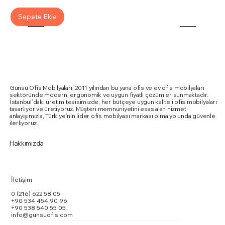
Sepete Ekle
Günsü Ofis Mobilyaları, 2011 yılından bu yana ofis ve ev ofis mobilyaları
sektöründe modern, ergonomik ve uygun fiyatlı çözümler sunmaktadır.
İstanbul’daki üretim tesisimizde, her bütçeye uygun kaliteli ofis mobilyaları
tasarlıyor ve üretiyoruz. Müşteri memnuniyetini esas alan hizmet
anlayışımızla, Türkiye’nin lider ofis mobilyası markası olma yolunda güvenle
ilerliyoruz.
Hakkımızda
İletişim
0 (216) 622 58 05
+90 534 454 90 96
+90 538 540 55 05
info@gunsuofis.com