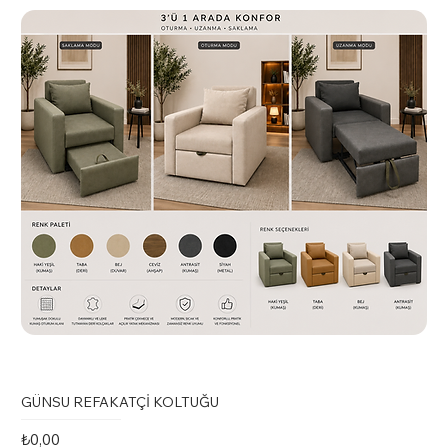
GÜNSU REFAKATÇİ KOLTUĞU
Fiyat
₺0,00