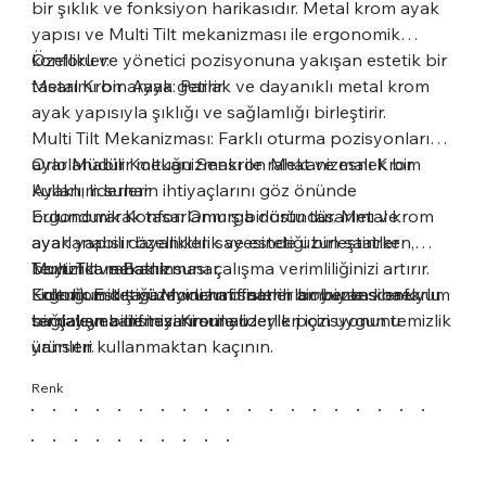
bir şıklık ve fonksiyon harikasıdır. Metal krom ayak
yapısı ve Multi Tilt mekanizması ile ergonomik
konforu ve yönetici pozisyonuna yakışan estetik bir
Özellikler:
tasarımı bir araya getirir.
Metal Krom Ayak: Parlak ve dayanıklı metal krom
ayak yapısıyla şıklığı ve sağlamlığı birleştirir.
Multi Tilt Mekanizması: Farklı oturma pozisyonlarına
ayarlanabilir mekanizması ile rahat ve esnek bir
Orlo Müdür Koltuğu Senkron Mekanizmalı Krom
kullanım sunar.
Ayaklı, liderlerin ihtiyaçlarını göz önünde
Ergonomik Konfor: Omurga dostu tasarımı ve
bulundurarak tasarlanmış bir üründür. Metal krom
ayarlanabilir özellikleri sayesinde uzun saatler
ayak yapısı dayanıklılık ve estetiği birleştirirken,
boyunca rahatlık sunar.
Multi Tilt mekanizması çalışma verimliliğinizi artırır.
Temizlik ve Bakım
Liderlik Estetiği: Modern ofislerin ambiyansına uyum
Ergonomik tasarımı uzun saatler boyunca konforlu
Koltuğun dış yüzeyini hafif nemli bir bezle silerek
sağlayan zarif tasarımı ile liderlik pozisyonunu
bir çalışma deneyimi sunar.
temizleyebilirsiniz. Krom yüzeyleri için uygun temizlik
yansıtır.
ürünleri kullanmaktan kaçının.
Kullanım Tavsiyeleri:
Renk