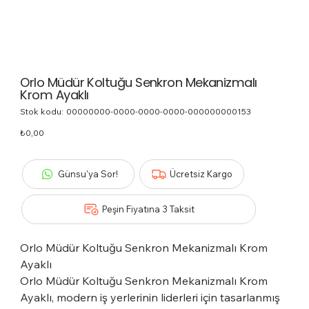
Orlo Müdür Koltuğu Senkron Mekanizmalı
Krom Ayaklı
Stok kodu:
Stok
00000000-0000-0000-0000-000000000153
kodu:
00000000-
Fiyat
₺0,00
0000-
0000-
0000-
000000000153
Günsu'ya Sor!
Ücretsiz Kargo
Peşin Fiyatına 3 Taksit
Orlo Müdür Koltuğu Senkron Mekanizmalı Krom
Ayaklı
Orlo Müdür Koltuğu Senkron Mekanizmalı Krom
Ayaklı, modern iş yerlerinin liderleri için tasarlanmış