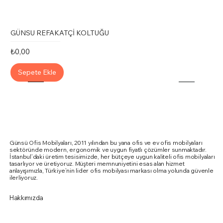
GÜNSU REFAKATÇİ KOLTUĞU
Fiyat
₺0,00
Sepete Ekle
Günsü Ofis Mobilyaları, 2011 yılından bu yana ofis ve ev ofis mobilyaları
sektöründe modern, ergonomik ve uygun fiyatlı çözümler sunmaktadır.
İstanbul’daki üretim tesisimizde, her bütçeye uygun kaliteli ofis mobilyaları
tasarlıyor ve üretiyoruz. Müşteri memnuniyetini esas alan hizmet
anlayışımızla, Türkiye’nin lider ofis mobilyası markası olma yolunda güvenle
ilerliyoruz.
Hakkımızda