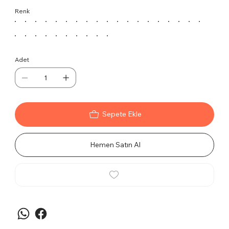
Krom Yıldız Ayaklı, modern tasarımı ve çoklu tilt
Renk
mekanizması ile kullanıcıların konforunu ve destek
sağlar. Krom yıldız ayakları dayanıklılık ve şıklık
sunar.
Özellikler
Adet
Çoklu tilt mekanizması, farklı oturma
pozisyonları için ayarlanabilirlik sağlar.
Krom yıldız ayaklar, modern bir görünüm
sunar ve dayanıklılığı artırır.
Sırt yapısı file sayesin de uzun çalışma
Sepete Ekle
saatlerinde destek ve rahatlık sağlar.
Modern ve şık tasarım, her türlü çalışma
Hemen Satın Al
ortamına uyum sağlar.
Kullanım Alanları
Ofislerden toplantı odalarına kadar geniş bir
yelpazede kullanım için uygundur. Çalışanların ve
yöneticilerin ihtiyaçlarını karşılamayı amaçlar.
Temizlik ve Bakım
Koltuğun dış yüzeyini hafif nemli bir bezle silerek