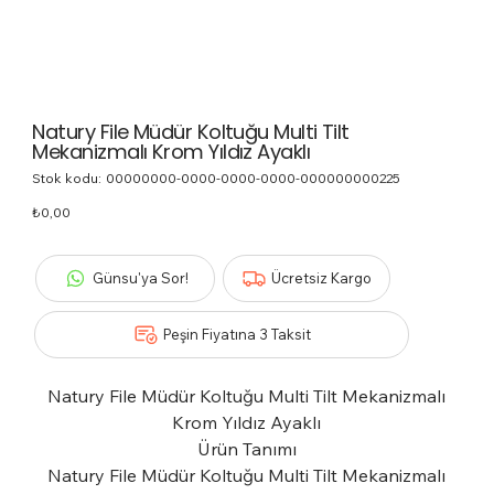
Natury File Müdür Koltuğu Multi Tilt
Mekanizmalı Krom Yıldız Ayaklı
Stok kodu:
Stok
00000000-0000-0000-0000-000000000225
kodu:
00000000-
Fiyat
₺0,00
0000-
0000-
0000-
000000000225
Günsu'ya Sor!
Ücretsiz Kargo
Peşin Fiyatına 3 Taksit
Natury File Müdür Koltuğu Multi Tilt Mekanizmalı
Krom Yıldız Ayaklı
Ürün Tanımı
Natury File Müdür Koltuğu Multi Tilt Mekanizmalı