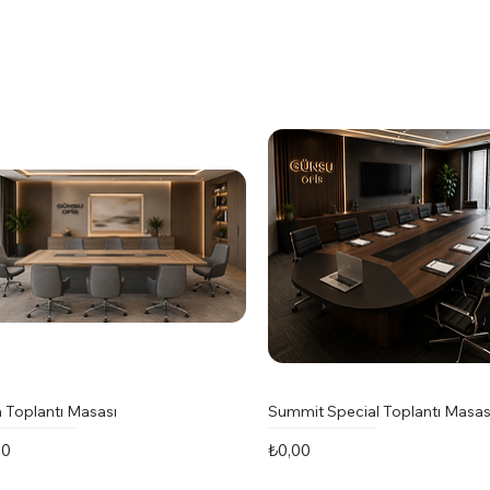
 Toplantı Masası
Summit Special Toplantı Masas
t
Fiyat
00
₺0,00