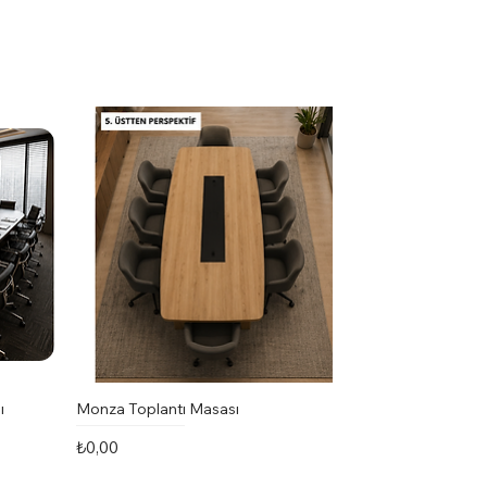
ı
Monza Toplantı Masası
Fiyat
₺0,00