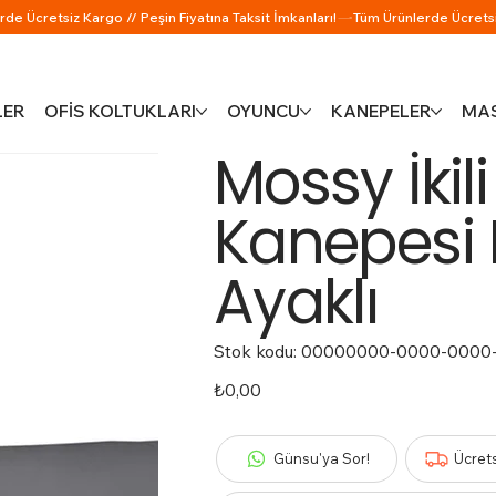
LER
OFİS KOLTUKLARI
OYUNCU
KANEPELER
MAS
Mossy İkili
Kanepesi 
Ayaklı
Stok kodu:
Stok
00000000-0000-0000
kodu:
00000000-
0000-
Fiyat
₺0,00
0000-
0000-
000000000234
Günsu'ya Sor!
Ücret