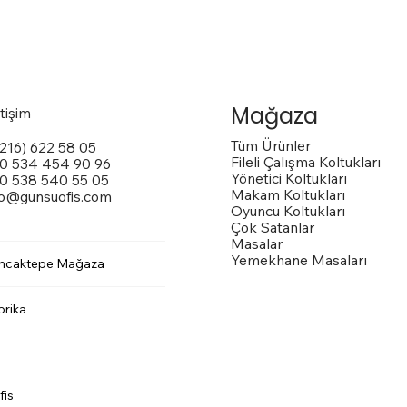
Mağaza
etişim
Tüm Ürünler
(216) 622 58 05
Fileli Çalışma Koltukları
0 534 454 90 96
Yönetici Koltukları
0 538 540 55 05
Makam Koltukları
fo@gunsuofis.com
Oyuncu Koltukları
Çok Satanlar
Masalar
Yemekhane Masaları
ncaktepe Mağaza
 Toplantı Masası
na Kollu Sandalye
trox Sandalye
Vito Toplantı Masası
Outside Dış Mekan Sandalye
Vargas
t
t
t
Fiyat
Fiyat
Fiyat
00
00
00
₺0,00
₺0,00
₺0,00
brika
fis