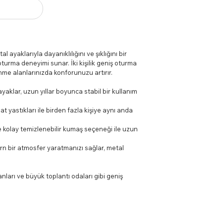
l ayaklarıyla dayanıklılığını ve şıklığını bir
turma deneyimi sunar. İki kişilik geniş oturma
enme alanlarınızda konforunuzu artırır.
yaklar, uzun yıllar boyunca stabil bir kullanım
at yastıkları ile birden fazla kişiye aynı anda
e kolay temizlenebilir kumaş seçeneği ile uzun
rn bir atmosfer yaratmanızı sağlar, metal
lanları ve büyük toplantı odaları gibi geniş