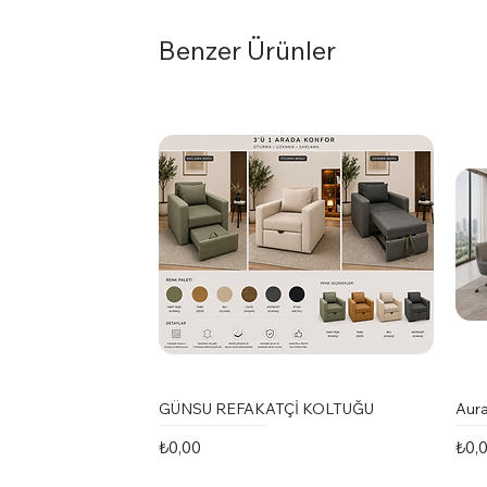
Benzer Ürünler
GÜNSU REFAKATÇİ KOLTUĞU
Aura
Fiyat
Fiya
₺0,00
₺0,