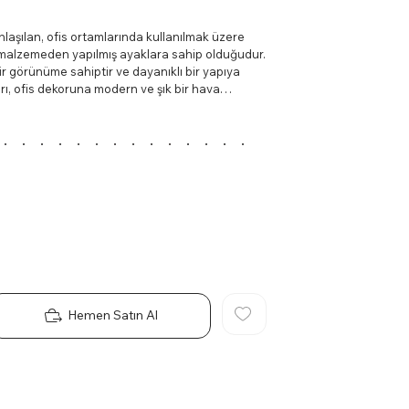
anlaşılan, ofis ortamlarında kullanılmak üzere
om malzemeden yapılmış ayaklara sahip olduğudur.
r görünüme sahiptir ve dayanıklı bir yapıya
rı, ofis dekoruna modern ve şık bir hava
izlenir ve uzun ömürlüdür. İkili ofis kanepesi
onforu bir arada sunmak için tercih edilen bir
Hemen Satın Al