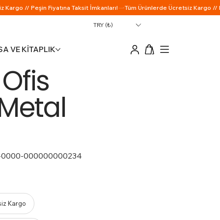
TRY (₺)
A VE KİTAPLIK
 Ofis
Metal
-0000-000000000234
siz Kargo