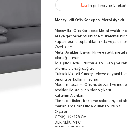
Peşin Fiyatına 3 Taksit
Mossy İkili Ofis Kanepesi Metal Ayaklı
Mossy İkili Ofis Kanepesi Metal Ayaklı, meta
araya getirerek ofisinizde mükemmel bir o
kapasitesi ile toplantılarınızda veya dinl
Özellikler:
Metal Ayaklar: Dayanıklı ve estetik metal a
olanağı sunar.
İki Kişilik Geniş Oturma Alanı: Geniş ve rah
oturma olanağı sağlar.
Yüksek Kaliteli Kumaş: Lekeye dayanıklı v
ömürlü bir kullanım sunar.
Modern Tasarım: Ofisinizde zarif ve mode
ayakları ile şıklığı ön plana çıkarır.
Kullanım Alanları:
Yönetici ofisleri, bekleme salonları, lobi a
mekanlarda rahatlıkla kullanabilirsiniz.
Ölçüler
GENİŞLİK : 178 Cm
DERİNLİK : 91 Cm