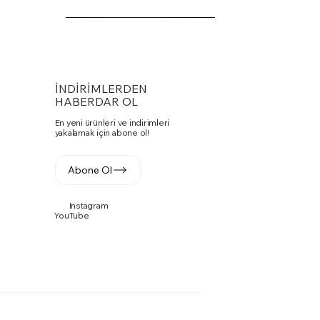
İNDİRİMLERDEN
HABERDAR OL
En yeni ürünleri ve indirimleri
yakalamak için abone ol!
Abone Ol
Instagram
Vito Toplantı Masası U Toplantı
PASKO SANDALYE
Fuga Yönetici Masa Takımı
YouTube
Fiyat
Fiyat
Fiyat
₺0,00
₺0,00
₺0,00