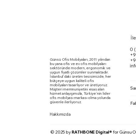
İl
0 
+9
Günsü Ofis Mobilyaları, 2011 yılından
+9
bu yana ofis ve ev ofis mobilyaları
in
sektöründe modern, ergonomik ve
uygun fiyatlı çözümler sunmaktadır.
İstanbul’daki üretim tesisimizde, her
bütçeye uygun kaliteli ofis
mobilyaları tasarlıyor ve üretiyoruz.
Sa
Müşteri memnuniyetini esas alan
Marte Toplantı Masası Kare Metal
Karina Kolsuz Sandalye
Ergomi Sandalye
Doxa
Kari
Qua
hizmet anlayışımızla, Türkiye’nin lider
Ayaklı
ofis mobilyası markası olma yolunda
Fiyat
Fiyat
Fiya
Fiya
Fiya
₺0,00
₺0,00
₺0,
₺0,
₺0,
güvenle ilerliyoruz.
Fa
Fiyat
₺0,00
Hakkımızda
© 2025 by
RATHBONE Digital®
for Günsu O