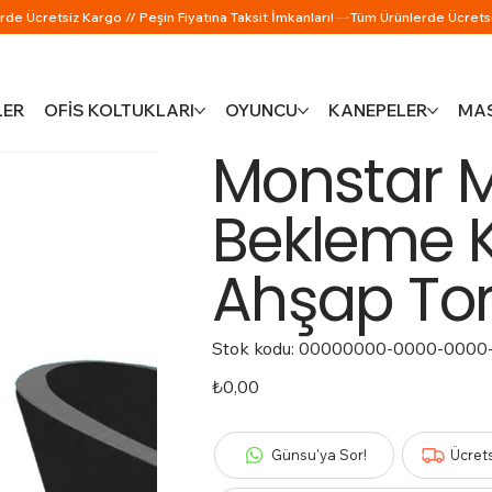
LER
OFİS KOLTUKLARI
OYUNCU
KANEPELER
MAS
Monstar M
Bekleme 
Ahşap To
Stok kodu:
Stok
00000000-0000-0000
kodu:
00000000-
0000-
Fiyat
₺0,00
0000-
0000-
000000000238
Günsu'ya Sor!
Ücret