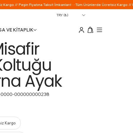
TRY (₺)
A VE KİTAPLIK
isafir
Koltuğu
rna Ayak
-0000-000000000238
siz Kargo