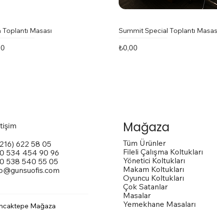
 Toplantı Masası
Summit Special Toplantı Masas
t
Fiyat
00
₺0,00
Mağaza
etişim
Tüm Ürünler
(216) 622 58 05
Fileli Çalışma Koltukları
0 534 454 90 96
Yönetici Koltukları
0 538 540 55 05
Makam Koltukları
fo@gunsuofis.com
Oyuncu Koltukları
Çok Satanlar
Masalar
Yemekhane Masaları
ncaktepe Mağaza
 Toplantı Masası
na Kollu Sandalye
trox Sandalye
Vito Toplantı Masası
Outside Dış Mekan Sandalye
Vargas