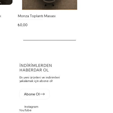
ı
Monza Toplantı Masası
Fiyat
₺0,00
İNDİRİMLERDEN
HABERDAR OL
En yeni ürünleri ve indirimleri
yakalamak için abone ol!
Abone Ol
Instagram
Vito Toplantı Masası U Toplantı
PASKO SANDALYE
Fuga Yönetici Masa Takımı
YouTube