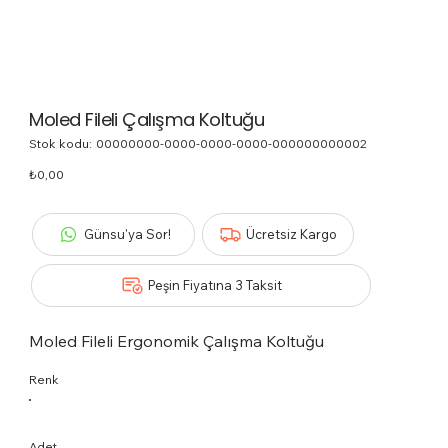
Moled Fileli Çalışma Koltuğu
Stok kodu:
Stok
00000000-0000-0000-0000-000000000002
kodu:
00000000-
Fiyat
₺0,00
0000-
0000-
0000-
000000000002
Günsu'ya Sor!
Ücretsiz Kargo
Peşin Fiyatına 3 Taksit
Moled Fileli Ergonomik Çalışma Koltuğu
Renk
Adet