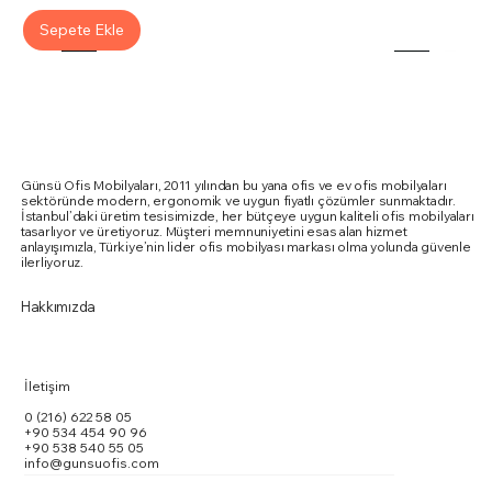
Sepete Ekle
Günsü Ofis Mobilyaları, 2011 yılından bu yana ofis ve ev ofis mobilyaları
sektöründe modern, ergonomik ve uygun fiyatlı çözümler sunmaktadır.
İstanbul’daki üretim tesisimizde, her bütçeye uygun kaliteli ofis mobilyaları
tasarlıyor ve üretiyoruz. Müşteri memnuniyetini esas alan hizmet
anlayışımızla, Türkiye’nin lider ofis mobilyası markası olma yolunda güvenle
ilerliyoruz.
Hakkımızda
İletişim
0 (216) 622 58 05
+90 534 454 90 96
+90 538 540 55 05
info@gunsuofis.com