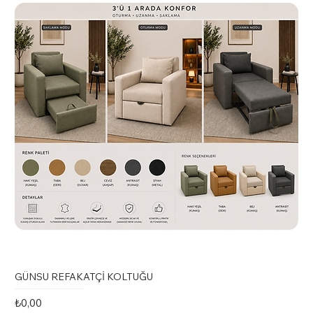
GÜNSU REFAKATÇİ KOLTUĞU
Fiyat
₺0,00