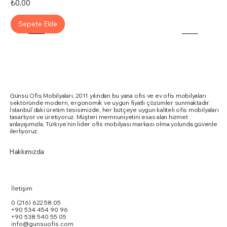
Fiyat
₺0,00
Sepete Ekle
Günsü Ofis Mobilyaları, 2011 yılından bu yana ofis ve ev ofis mobilyaları
sektöründe modern, ergonomik ve uygun fiyatlı çözümler sunmaktadır.
İstanbul’daki üretim tesisimizde, her bütçeye uygun kaliteli ofis mobilyaları
tasarlıyor ve üretiyoruz. Müşteri memnuniyetini esas alan hizmet
anlayışımızla, Türkiye’nin lider ofis mobilyası markası olma yolunda güvenle
ilerliyoruz.
Hakkımızda
İletişim
0 (216) 622 58 05
+90 534 454 90 96
+90 538 540 55 05
info@gunsuofis.com