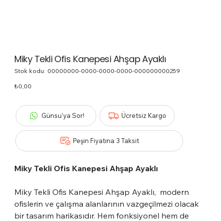
Miky Tekli Ofis Kanepesi Ahşap Ayaklı
Stok kodu:
Stok
00000000-0000-0000-0000-000000000259
kodu:
00000000-
Fiyat
₺0,00
0000-
0000-
0000-
000000000259
Günsu'ya Sor!
Ücretsiz Kargo
Peşin Fiyatına 3 Taksit
Miky Tekli Ofis Kanepesi Ahşap Ayaklı
Miky Tekli Ofis Kanepesi Ahşap Ayaklı, modern
ofislerin ve çalışma alanlarının vazgeçilmezi olacak
bir tasarım harikasıdır. Hem fonksiyonel hem de