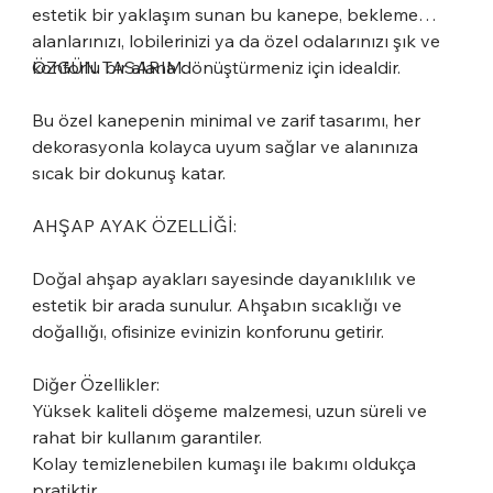
estetik bir yaklaşım sunan bu kanepe, bekleme
alanlarınızı, lobilerinizi ya da özel odalarınızı şık ve
konforlu bir alana dönüştürmeniz için idealdir.
ÖZGÜN TASARIM:
Bu özel kanepenin minimal ve zarif tasarımı, her
dekorasyonla kolayca uyum sağlar ve alanınıza
sıcak bir dokunuş katar.
AHŞAP AYAK ÖZELLİĞİ:
Doğal ahşap ayakları sayesinde dayanıklılık ve
estetik bir arada sunulur. Ahşabın sıcaklığı ve
doğallığı, ofisinize evinizin konforunu getirir.
Diğer Özellikler:
Yüksek kaliteli döşeme malzemesi, uzun süreli ve
rahat bir kullanım garantiler.
Kolay temizlenebilen kumaşı ile bakımı oldukça
pratiktir.