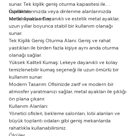
sunar. Tek kişilik geniş oturma kapasitesi ile
toplantılarınızda veya dinlenme alanlarınızda
Özellikler:
konforunuzu artırır.
Metal Ayaklar: Dayanıklı ve estetik metal ayaklar,
uzun yıllar boyunca stabil bir kullanım olanağı
sunar.
Tek Kişilik Geniş Oturma Alanı: Geniş ve rahat
yastıkları ile birden fazla kişiye aynı anda oturma
olanağı sağlar.
Yüksek Kaliteli Kumaş: Lekeye dayanıklı ve kolay
temizlenebilir kumaş seçeneği ile uzun ömürlü bir
kullanım sunar.
Modern Tasarım: Ofisinizde zarif ve modern bir
atmosfer yaratmanızı sağlar, metal ayakları ile şıklığı
ön plana çıkarır.
Kullanım Alanları:
Yönetici ofisleri, bekleme salonları, lobi alanları ve
büyük toplantı odaları gibi geniş mekanlarda
rahatlıkla kullanabilirsiniz.
Ölçüler