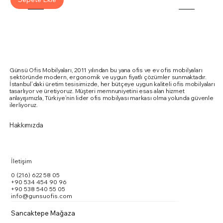
Günsü Ofis Mobilyaları, 2011 yılından bu yana ofis ve ev ofis mobilyaları
sektöründe modern, ergonomik ve uygun fiyatlı çözümler sunmaktadır.
İstanbul’daki üretim tesisimizde, her bütçeye uygun kaliteli ofis mobilyaları
tasarlıyor ve üretiyoruz. Müşteri memnuniyetini esas alan hizmet
anlayışımızla, Türkiye’nin lider ofis mobilyası markası olma yolunda güvenle
ilerliyoruz.
Hakkımızda
İletişim
0 (216) 622 58 05
+90 534 454 90 96
+90 538 540 55 05
info@gunsuofis.com
Sancaktepe Mağaza