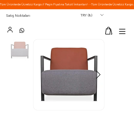
TRY (₺)
Satış Noktaları