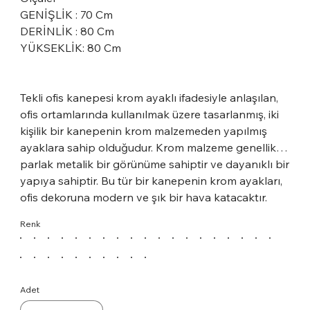
GENİŞLİK : 70 Cm
DERİNLİK : 80 Cm
YÜKSEKLİK: 80 Cm
Tekli ofis kanepesi krom ayaklı ifadesiyle anlaşılan,
ofis ortamlarında kullanılmak üzere tasarlanmış, iki
kişilik bir kanepenin krom malzemeden yapılmış
ayaklara sahip olduğudur. Krom malzeme genellikle
parlak metalik bir görünüme sahiptir ve dayanıklı bir
yapıya sahiptir. Bu tür bir kanepenin krom ayakları,
ofis dekoruna modern ve şık bir hava katacaktır.
Ayrıca, krom malzeme kolay temizlenir ve uzun
Renk
ömürlüdür. İkili ofis kanepesi krom ayaklı, ofis
ortamlarında şıklığı ve konforu bir arada sunmak
için tercih edilen bir mobilya parçası olabilir.
Adet