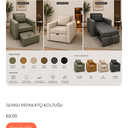
GÜNSU REFAKATÇİ KOLTUĞU
Fiyat
₺0,00
Sepete Ekle