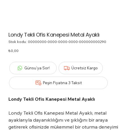
Londy Tekli Ofis Kanepesi Metal Ayaklı
Stok kodu:
Stok
00000000-0000-0000-0000-000000000290
kodu:
00000000-
Fiyat
₺0,00
0000-
0000-
0000-
000000000290
Günsu'ya Sor!
Ücretsiz Kargo
Peşin Fiyatına 3 Taksit
Londy Tekli Ofis Kanepesi Metal Ayaklı
Londy Tekli Ofis Kanepesi Metal Ayaklı, metal
ayaklarıyla dayanıklılığını ve şıklığını bir araya
getirerek ofisinizde mükemmel bir oturma deneyimi