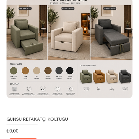
GÜNSU REFAKATÇİ KOLTUĞU
Fiyat
₺0,00