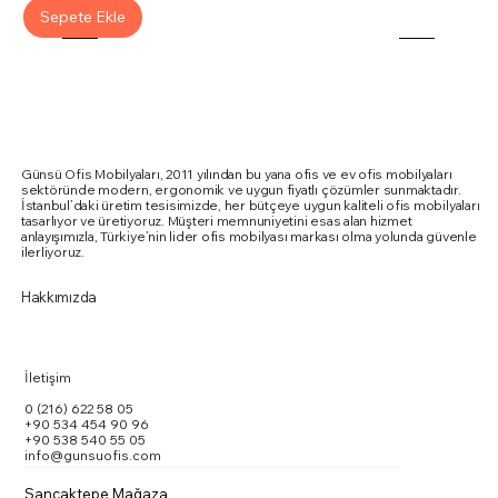
Sepete Ekle
Günsü Ofis Mobilyaları, 2011 yılından bu yana ofis ve ev ofis mobilyaları
sektöründe modern, ergonomik ve uygun fiyatlı çözümler sunmaktadır.
İstanbul’daki üretim tesisimizde, her bütçeye uygun kaliteli ofis mobilyaları
tasarlıyor ve üretiyoruz. Müşteri memnuniyetini esas alan hizmet
anlayışımızla, Türkiye’nin lider ofis mobilyası markası olma yolunda güvenle
ilerliyoruz.
Hakkımızda
İletişim
0 (216) 622 58 05
+90 534 454 90 96
+90 538 540 55 05
info@gunsuofis.com
Sancaktepe Mağaza