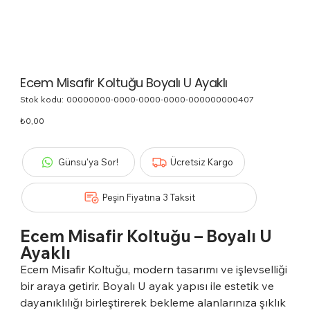
Ecem Misafir Koltuğu Boyalı U Ayaklı
Stok kodu:
Stok
00000000-0000-0000-0000-000000000407
kodu:
00000000-
Fiyat
₺0,00
0000-
0000-
0000-
000000000407
Günsu'ya Sor!
Ücretsiz Kargo
Peşin Fiyatına 3 Taksit
Ecem Misafir Koltuğu – Boyalı U
Ayaklı
Ecem Misafir Koltuğu, modern tasarımı ve işlevselliği
bir araya getirir. Boyalı U ayak yapısı ile estetik ve
dayanıklılığı birleştirerek bekleme alanlarınıza şıklık