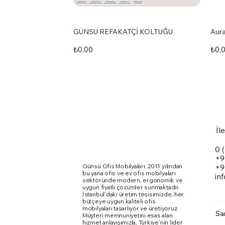
GÜNSU REFAKATÇİ KOLTUĞU
Aura
Fiyat
Fiya
₺0,00
₺0,
İl
0 
+9
Günsü Ofis Mobilyaları, 2011 yılından
+9
bu yana ofis ve ev ofis mobilyaları
in
sektöründe modern, ergonomik ve
uygun fiyatlı çözümler sunmaktadır.
İstanbul’daki üretim tesisimizde, her
bütçeye uygun kaliteli ofis
mobilyaları tasarlıyor ve üretiyoruz.
Sa
Müşteri memnuniyetini esas alan
Marte Toplantı Masası Kare Metal
Karina Kolsuz Sandalye
Ergomi Sandalye
Doxa
Kari
Qua
hizmet anlayışımızla, Türkiye’nin lider