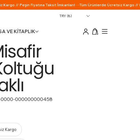
TRY (₺)
A VE KİTAPLIK
isafir
Koltuğu
aklı
-0000-000000000458
siz Kargo