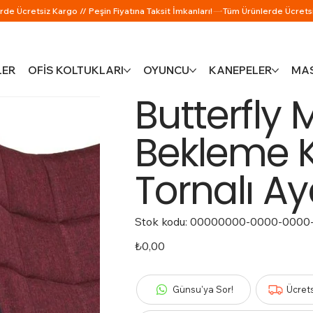
LER
OFİS KOLTUKLARI
OYUNCU
KANEPELER
MAS
Butterfly M
Bekleme 
Tornalı Ay
Stok kodu:
Stok
00000000-0000-0000
kodu:
00000000-
0000-
Fiyat
₺0,00
0000-
0000-
000000000458
Günsu'ya Sor!
Ücret