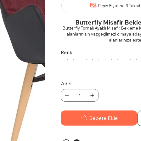
Peşin Fiyatına 3 Taksit
Butterfly Misafir Bekl
Butterfly Tornalı Ayaklı Misafir Bekleme 
alanlarınızın vazgeçilmezi olmaya aday
alanlarınıza este
Öne Çıka
Renk
Tornalı Ayak Tasarımı:
İşlenmi
koltuğa benz
Şık ve Modern:
Butterfly koltuk s
Yüksek Dayanıklılık:
Kaliteli mal
koltuk, uzun y
Adet
Konforlu Oturma:
Ergonomik tas
a
Kullan
Butterfly Tornalı Ayaklı Misafir Bekleme K
konferans odaları gibi profesyonel al
Sepete Ekle