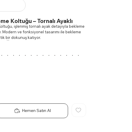
eme Koltuğu – Tornalı Ayaklı
Koltuğu, işlenmiş tornalı ayak detayıyla bekleme
. Modern ve fonksiyonel tasarımı ile bekleme
tik bir dokunuş katıyor.
n Özellikleri:
ş torna detaylarıyla öne çıkan bu ayak yapısı,
ersiz bir karakter katıyor.
erisi, minimalist ve zarif tasarımıyla her ortama
uyum sağlar.
zemelerin bir araya getirilmesiyle oluşturulan bu
ıllar sorunsuz kullanım sunar.
arımı sayesinde, misafirlerinizi en iyi şekilde
ğırlayabilirsiniz.
ım Alanları:
oltuğu; ofis resepsiyonları, bekleme salonları ve
anlarda mükemmel bir oturma deneyimi sunar.
Hemen Satın Al