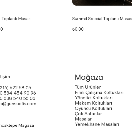
 Toplantı Masası
Summit Special Toplantı Masas
t
Fiyat
00
₺0,00
Mağaza
etişim
Tüm Ürünler
(216) 622 58 05
Fileli Çalışma Koltukları
0 534 454 90 96
Yönetici Koltukları
0 538 540 55 05
Makam Koltukları
fo@gunsuofis.com
Oyuncu Koltukları
Çok Satanlar
Masalar
Yemekhane Masaları
ncaktepe Mağaza
 Toplantı Masası
na Kollu Sandalye
trox Sandalye
Vito Toplantı Masası
Outside Dış Mekan Sandalye
Vargas