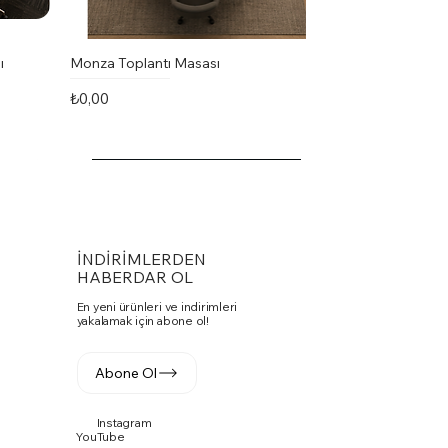
ı
Monza Toplantı Masası
Fiyat
₺0,00
İNDİRİMLERDEN
HABERDAR OL
En yeni ürünleri ve indirimleri
yakalamak için abone ol!
Abone Ol
Instagram
Vito Toplantı Masası U Toplantı
PASKO SANDALYE
Fuga Yönetici Masa Takımı
YouTube