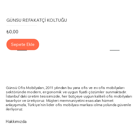
GÜNSU REFAKATÇİ KOLTUĞU
Fiyat
₺0,00
Sepete Ekle
Günsü Ofis Mobilyaları, 2011 yılından bu yana ofis ve ev ofis mobilyaları
sektöründe modern, ergonomik ve uygun fiyatlı çözümler sunmaktadır.
İstanbul’daki üretim tesisimizde, her bütçeye uygun kaliteli ofis mobilyaları
tasarlıyor ve üretiyoruz. Müşteri memnuniyetini esas alan hizmet
anlayışımızla, Türkiye’nin lider ofis mobilyası markası olma yolunda güvenle
ilerliyoruz.
Hakkımızda