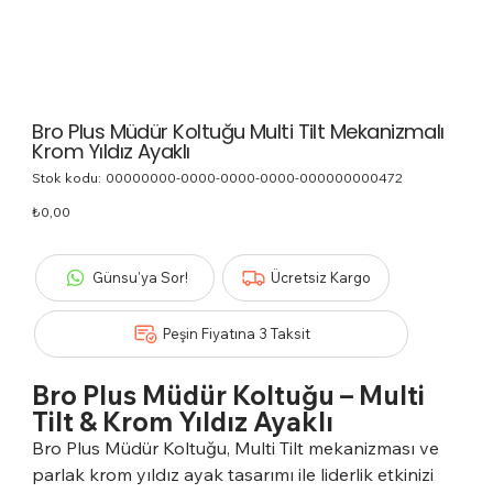
Bro Plus Müdür Koltuğu Multi Tilt Mekanizmalı
Krom Yıldız Ayaklı
Stok kodu:
Stok
00000000-0000-0000-0000-000000000472
kodu:
00000000-
Fiyat
₺0,00
0000-
0000-
0000-
000000000472
Günsu'ya Sor!
Ücretsiz Kargo
Peşin Fiyatına 3 Taksit
Bro Plus Müdür Koltuğu – Multi
Tilt & Krom Yıldız Ayaklı
Bro Plus Müdür Koltuğu, Multi Tilt mekanizması ve
parlak krom yıldız ayak tasarımı ile liderlik etkinizi