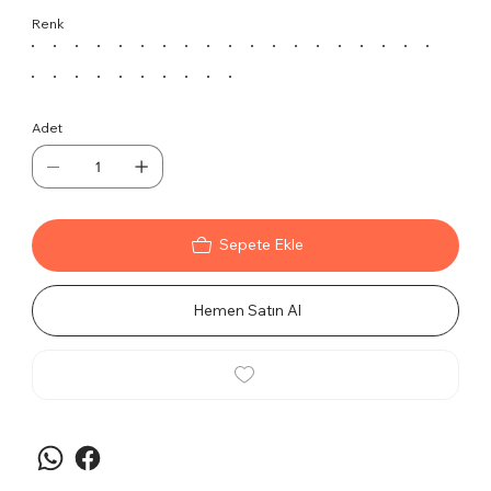
artırır. Estetik ve fonksiyonelliği birleştiren bu özel
Renk
tasarım, ofisinizin şıklığına şıklık katar.
Özellikler:
Multi Tilt Mekanizma:
Maksimum konfor ve
ergonomi sunar. Oturma pozisyonunuzu
Adet
dilediğiniz gibi ayarlar.
Krom Yıldız Ayak:
Parlak krom bitişi ile
dikkat çeker, dayanıklılığı ile uzun yıllar
kullanım olanağı sunar.
Yüksek Sırt Desteği:
Bel ve sırt bölgesini
Sepete Ekle
destekleyerek uzun çalışma saatlerinde bile
rahat bir oturma deneyimi sağlar.
Hemen Satın Al
Estetik ve Fonksiyonel Tasarım:
Modern
ofislerin vazgeçilmezi, liderlik duruşunuza
uygun bir tasarım.
Kullanım Alanları:
Yönetici ofisleri, toplantı odaları ve prestij gerektiren
her alanda Bro Plus Müdür Koltuğu, fonksiyonelliği
ve lüks estetiğiyle öne çıkar.