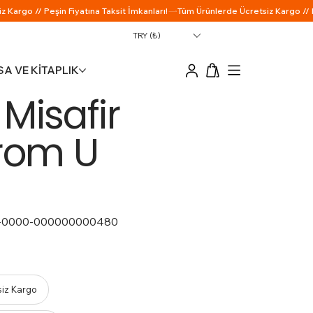
TRY (₺)
A VE KİTAPLIK
 Misafir
rom U
-0000-000000000480
siz Kargo