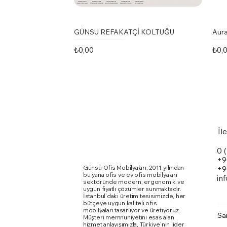
GÜNSU REFAKATÇİ KOLTUĞU
Aura
Fiyat
Fiya
₺0,00
₺0,
İl
0 
+9
Günsü Ofis Mobilyaları, 2011 yılından
+9
bu yana ofis ve ev ofis mobilyaları
in
sektöründe modern, ergonomik ve
uygun fiyatlı çözümler sunmaktadır.
İstanbul’daki üretim tesisimizde, her
bütçeye uygun kaliteli ofis
mobilyaları tasarlıyor ve üretiyoruz.
Sa
Müşteri memnuniyetini esas alan
Marte Toplantı Masası Kare Metal
Karina Kolsuz Sandalye
Ergomi Sandalye
Doxa
Kari
Qua
hizmet anlayışımızla, Türkiye’nin lider