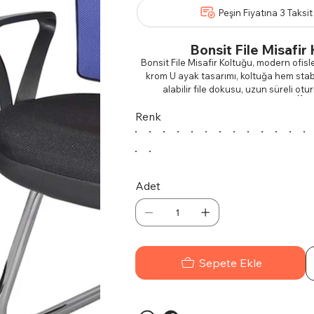
Peşin Fiyatına 3 Taksit
Bonsit File Misafir
Bonsit File Misafir Koltuğu, modern ofisl
krom U ayak tasarımı, koltuğa hem stab
alabilir file dokusu, uzun süreli ot
Öze
Renk
Nefes Alabilir File Doku:
Sıcak 
d
Krom U Ayak:
Estetik, d
Minimalist Tasarım:
Her türl
Ergonomik Yapı:
Vücut postürünü 
Kullan
Adet
Ofisler, bekleme odaları, toplantı al
seçimdir. Hem konfor hem de est
Sepete Ekle