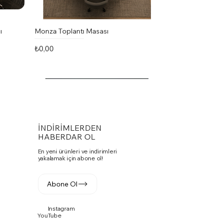
ı
Monza Toplantı Masası
Fiyat
₺0,00
İNDİRİMLERDEN
HABERDAR OL
En yeni ürünleri ve indirimleri
yakalamak için abone ol!
Abone Ol
Instagram
Vito Toplantı Masası U Toplantı
PASKO SANDALYE
Fuga Yönetici Masa Takımı
YouTube