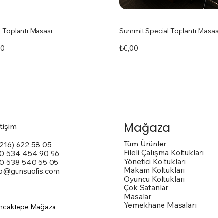
 Toplantı Masası
Summit Special Toplantı Masas
t
Fiyat
00
₺0,00
Mağaza
etişim
Tüm Ürünler
(216) 622 58 05
Fileli Çalışma Koltukları
0 534 454 90 96
Yönetici Koltukları
0 538 540 55 05
Makam Koltukları
fo@gunsuofis.com
Oyuncu Koltukları
Çok Satanlar
Masalar
Yemekhane Masaları
ncaktepe Mağaza
 Toplantı Masası
na Kollu Sandalye
trox Sandalye
Vito Toplantı Masası
Outside Dış Mekan Sandalye
Vargas