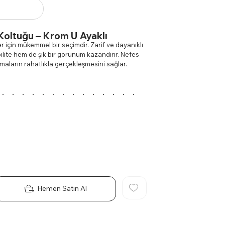
 Koltuğu – Krom U Ayaklı
er için mükemmel bir seçimdir. Zarif ve dayanıklı
ilite hem de şık bir görünüm kazandırır. Nefes
urmaların rahatlıkla gerçekleşmesini sağlar.
llikler:
yaz günlerinde bile serin ve rahat bir oturma
eneyimi sunar.
ayanıklı yapı ve modern görünüm sağlar.
ü ofis dekorasyonuna kolayca uyum sağlar.
destekleyerek konforlu oturmalar için idealdir.
ım Alanları:
anları veya konferans odalarında mükemmel bir
etik sunarak misafirlerinizi etkileyin.
Hemen Satın Al