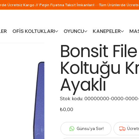
LER
OFİS KOLTUKLARI
OYUNCU
KANEPELER
MAS
Bonsit File
Koltuğu K
Ayaklı
Stok kodu:
Stok
00000000-0000-0000
kodu:
00000000-
0000-
Fiyat
₺0,00
0000-
0000-
000000000480
Günsu'ya Sor!
Ücret