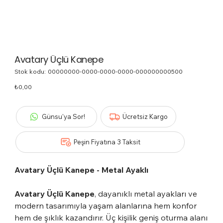
Avatary Üçlü Kanepe
Stok kodu:
Stok
00000000-0000-0000-0000-000000000500
kodu:
00000000-
Fiyat
₺0,00
0000-
0000-
0000-
000000000500
Günsu'ya Sor!
Ücretsiz Kargo
Peşin Fiyatına 3 Taksit
Avatary Üçlü Kanepe - Metal Ayaklı
Avatary Üçlü Kanepe
, dayanıklı metal ayakları ve
modern tasarımıyla yaşam alanlarına hem konfor
hem de şıklık kazandırır. Üç kişilik geniş oturma alanı