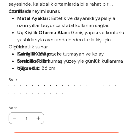
sayesinde, kalabalık ortamlarda bile rahat bir
oturma deneyimi sunar.
Özellikler:
Metal Ayaklar:
Estetik ve dayanıklı yapısıyla
uzun yıllar boyunca stabil kullanım sağlar.
Üç Kişilik Oturma Alanı:
Geniş yapısı ve konforlu
yastıklarıyla aynı anda birden fazla kişi için
Ölçüler:
rahatlık sunar.
Kaliteli Kumaş:
Genişlik:
205 cm
Leke tutmayan ve kolay
temizlenebilir kumaş yüzeyiyle günlük kullanıma
Derinlik:
76 cm
uygundur.
Yükseklik:
86 cm
Modern Tasarım:
Şık detaylarıyla bulunduğu
Renk
ortama zarif ve çağdaş bir atmosfer kazandırır.
Adet