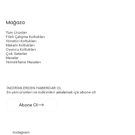
Sepete Ekle
Sepete Ekle
Sepete Ekle
Sepete Ekle
Sepete Ekle
Sepete Ekle
Sepete Ekle
Sepete Ekle
Sepete Ekle
Sepete Ekle
Sepete Ekle
Sepete Ekle
Sepete Ekle
Sepete Ekle
Sepete Ekle
Mağaza
Tüm Ürünler
Fileli Çalışma Koltukları
Yönetici Koltukları
Makam Koltukları
Oyuncu Koltukları
Çok Satanlar
Masalar
Yemekhane Masaları
İNDİRİMLERDEN HABERDAR OL
En yeni ürünleri ve indirimleri yakalamak için abone ol!
Abone Ol
Instagram