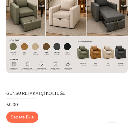
GÜNSU REFAKATÇİ KOLTUĞU
Fiyat
₺0,00
Sepete Ekle