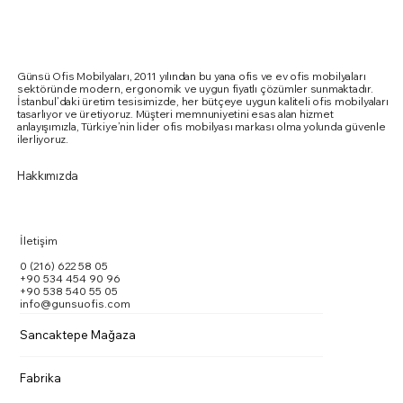
Günsü Ofis Mobilyaları, 2011 yılından bu yana ofis ve ev ofis mobilyaları
sektöründe modern, ergonomik ve uygun fiyatlı çözümler sunmaktadır.
İstanbul’daki üretim tesisimizde, her bütçeye uygun kaliteli ofis mobilyaları
tasarlıyor ve üretiyoruz. Müşteri memnuniyetini esas alan hizmet
anlayışımızla, Türkiye’nin lider ofis mobilyası markası olma yolunda güvenle
ilerliyoruz.
Hakkımızda
İletişim
0 (216) 622 58 05
+90 534 454 90 96
+90 538 540 55 05
info@gunsuofis.com
Sancaktepe Mağaza
Aura Toplantı Masası
Summit Special Toplantı Masası
Monza Toplantı Masası
Marte Toplantı Masası Kare Metal Ayaklı
Doxa Toplantı Masası
Vito Toplantı Masası
Vito Toplantı Masası U Toplantı
Karina Kolsuz Sandalye
Karina Kollu Sandalye
Outside Dış Mekan Sandalye
PASKO SANDALYE
Ergomi Sandalye
Quatrox Sandalye
Vargas
Fuga Yönetici Masa Takımı
Fabrika
Fiyat
Fiyat
Fiyat
Fiyat
Fiyat
Fiyat
Fiyat
Fiyat
Fiyat
Fiyat
Fiyat
Fiyat
Fiyat
Fiyat
Fiyat
₺0,00
₺0,00
₺0,00
₺0,00
₺0,00
₺0,00
₺0,00
₺0,00
₺0,00
₺0,00
₺0,00
₺0,00
₺0,00
₺0,00
₺0,00