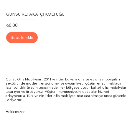
GÜNSU REFAKATÇİ KOLTUĞU
Fiyat
₺0,00
Sepete Ekle
Günsü Ofis Mobilyaları, 2011 yılından bu yana ofis ve ev ofis mobilyaları
sektöründe modern, ergonomik ve uygun fiyatlı çözümler sunmaktadır.
İstanbul’daki üretim tesisimizde, her bütçeye uygun kaliteli ofis mobilyaları
tasarlıyor ve üretiyoruz. Müşteri memnuniyetini esas alan hizmet
anlayışımızla, Türkiye’nin lider ofis mobilyası markası olma yolunda güvenle
ilerliyoruz.
Hakkımızda