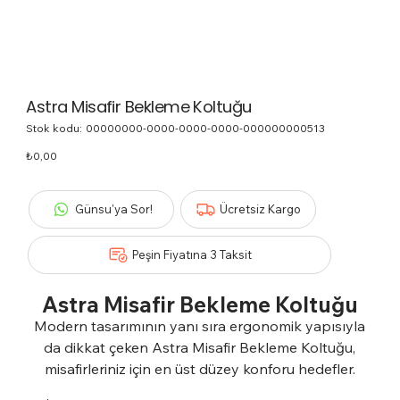
Astra Misafir Bekleme Koltuğu
Stok kodu:
Stok
00000000-0000-0000-0000-000000000513
kodu:
00000000-
Fiyat
₺0,00
0000-
0000-
0000-
000000000513
Günsu'ya Sor!
Ücretsiz Kargo
Peşin Fiyatına 3 Taksit
Astra Misafir Bekleme Koltuğu
Modern tasarımının yanı sıra ergonomik yapısıyla
da dikkat çeken Astra Misafir Bekleme Koltuğu,
misafirleriniz için en üst düzey konforu hedefler.
Kaliteli malzemelerle üretilen bu koltuk, bekleme