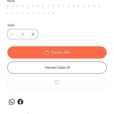
Renk
alanlarınıza hem estetik bir dokunuş hem de
dayanıklılık katar.
Öne Çıkan Özellikler
Estetik ve modern tasarım
Adet
Ergonomik yapı
Yüksek kaliteli döşeme
Uzun ömürlü ve dayanıklı kullanım
Her detayı özenle tasarlanmış Astra Misafir
Bekleme Koltuğu, misafirlerinize rahat ve şık bir
Sepete Ekle
bekleme deneyimi sunar.
Hemen Satın Al