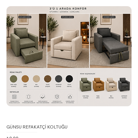
only feels luxurious but is also engineered for
long-lasting comfort and spinal health.
Heavy-Duty Chrome Base:
The chair stands on
a
high-capacity chrome base
, featuring wheels
capable of handling up to
160kg
, and
specifically designed to roll smoothly without
scratching your floors.
GÜNSU REFAKATÇİ KOLTUĞU