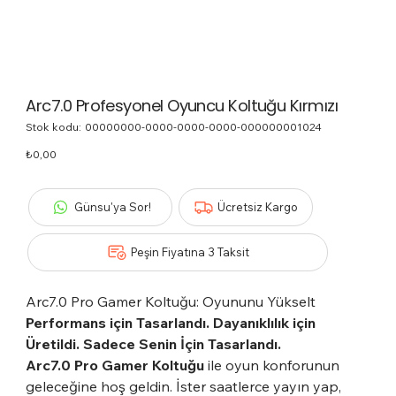
Arc7.0 Profesyonel Oyuncu Koltuğu Kırmızı
Stok kodu:
Stok
00000000-0000-0000-0000-000000001024
kodu:
00000000-
Fiyat
₺0,00
0000-
0000-
0000-
000000001024
Günsu'ya Sor!
Ücretsiz Kargo
Peşin Fiyatına 3 Taksit
Arc7.0 Pro Gamer Koltuğu: Oyununu Yükselt
Performans için Tasarlandı. Dayanıklılık için
Üretildi. Sadece Senin İçin Tasarlandı.
Arc7.0 Pro Gamer Koltuğu
ile oyun konforunun
geleceğine hoş geldin. İster saatlerce yayın yap,