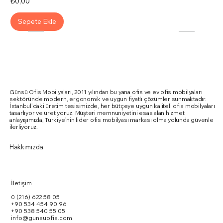
Fiyat
₺0,00
Sepete Ekle
Günsü Ofis Mobilyaları, 2011 yılından bu yana ofis ve ev ofis mobilyaları
sektöründe modern, ergonomik ve uygun fiyatlı çözümler sunmaktadır.
İstanbul’daki üretim tesisimizde, her bütçeye uygun kaliteli ofis mobilyaları
tasarlıyor ve üretiyoruz. Müşteri memnuniyetini esas alan hizmet
anlayışımızla, Türkiye’nin lider ofis mobilyası markası olma yolunda güvenle
ilerliyoruz.
Hakkımızda
İletişim
0 (216) 622 58 05
+90 534 454 90 96
+90 538 540 55 05
info@gunsuofis.com