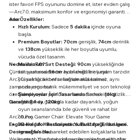
ister favori FPS oyununu domine et, ister evden çalış
—Arc7.0, maksimum konfor ve ergonomiyi garanti
eder.
Ana Özellikler:
Hızlı Kurulum:
Sadece
5 dakika
içinde oyuna
başla.
Premium Boyutlar:
70cm
genişlik,
74cm
derinlik
ve
138cm
yükseklik ile her boyutla uyumlu,
vücuda özel tasarım.
Neden Arc7.0?
Maksimum Sırt Desteği:
90cm
yüksekliğinde
Çünkü oyun sadece bir hobi değil, bir yaşam tarzıdır.
sırt yaslama,
56cm
ayarlanabilir oturak
Arc7.0, yalnızca konfor sağlamakla kalmaz, aynı
yüksekliği ile her seferinde mükemmel
zamanda ergonomik mükemmeliyet ve son teknoloji
pozisyonu bul.
özelliklerle oyun performansını artırmak için titizlikle
Şampiyonlar İçin Tasarlandı:
Sadece
16kg
tasarlandı.
Garanti:
ağırlığında,
24 ay
garanti
120kg
'a kadar dayanıklı, yoğun
oyun seanslarında bile güvenli ve rahat bir
Arc7.0 Pro Gamer Chair: Elevate Your Game
oturuş.
Engineered for Performance. Built for Endurance.
3D Kolçak Hassasiyeti:
Yukarı/aşağı
,
ileri/geri
Designed for You.
ve
sağa/sola
hareket edebilen kolçaklarla tam
Welcome to the future of gaming comfort with the
kontrol. Yumuşak dokusu ile mükemmel konfor.