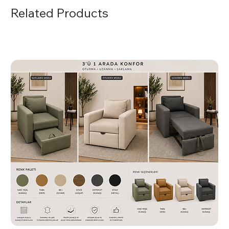
Koltuk ergonomisi sayesinde sırt desteği.
Related Products
Krom detaylarının getirdiği sofistike
ambiyans.
White Misafir Koltuğu Konum Koruyuculu Krom
Yıldız Ayaklı, konforu ve estetiği bir araya getiren,
misafirlerinizi etkileyen mükemmel bir seçimdir.
Temizlik ve Bakım
Koltuğun dış yüzeyini hafif nemli bir bezle silerek
temizleyebilirsiniz. Krom yüzeyleri için uygun temizlik
ürünleri kullanmaktan kaçının.