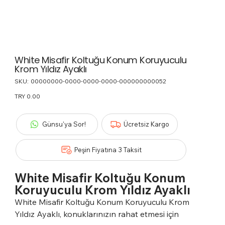
White Misafir Koltuğu Konum Koruyuculu
Krom Yıldız Ayaklı
SKU:
SKU
00000000-0000-0000-0000-000000000052
00000000-
0000-
Price
TRY 0.00
0000-
0000-
000000000052
Günsu'ya Sor!
Ücretsiz Kargo
Peşin Fiyatına 3 Taksit
White Misafir Koltuğu Konum
Koruyuculu Krom Yıldız Ayaklı
White Misafir Koltuğu Konum Koruyuculu Krom
Yıldız Ayaklı, konuklarınızın rahat etmesi için