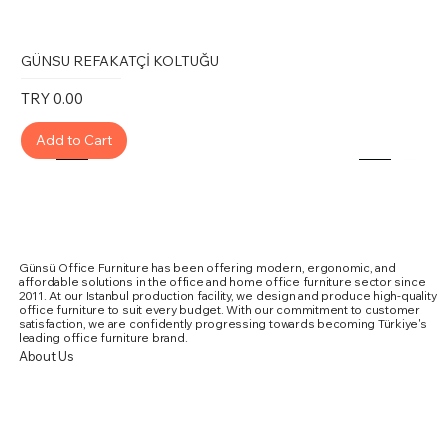
GÜNSU REFAKATÇİ KOLTUĞU
Price
TRY 0.00
Add to Cart
Günsü Office Furniture has been offering modern, ergonomic, and
affordable solutions in the office and home office furniture sector since
2011. At our Istanbul production facility, we design and produce high-quality
office furniture to suit every budget. With our commitment to customer
satisfaction, we are confidently progressing towards becoming Türkiye's
leading office furniture brand.
About Us