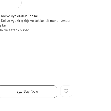
 Kol ve AyaklıÜrün Tanımı
ol ve Ayaklı, şıklığı ve tek kol tilt mekanizması
ş bir
ılık ve estetik sunar.
syonları için ayarlanabilirlik sağlar.
unar ve dayanıklılığı artırır.
de destek ve konfor sağlar.
lpazede kullanım için uygundur. Yöneticiler ve
silerek temizleyebilirsiniz. Krom yüzeyleri için
nın.
Buy Now