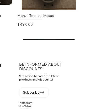
ı
Monza Toplantı Masası
Price
TRY 0.00
e
BE INFORMED ABOUT
DISCOUNTS
Subscribe to catch the latest
products and discounts!
Subscribe
Instagram
YouTube
Vito Toplantı Masası U Toplantı
PASKO SANDALYE
Fuga Yönetici Masa Takımı