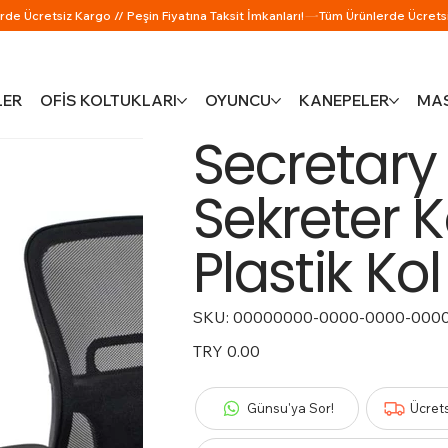
LER
OFİS KOLTUKLARI
OYUNCU
KANEPELER
MAS
Secretary
Sekreter 
Plastik Kol
SKU:
SKU
00000000-0000-0000-000
00000000-
0000-
0000-
Price
TRY 0.00
0000-
000000000115
Günsu'ya Sor!
Ücret