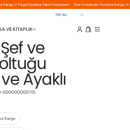
TRY (₺)
A VE KİTAPLIK
 Şef ve
Koltuğu
 ve Ayaklı
0-000000000115
siz Kargo