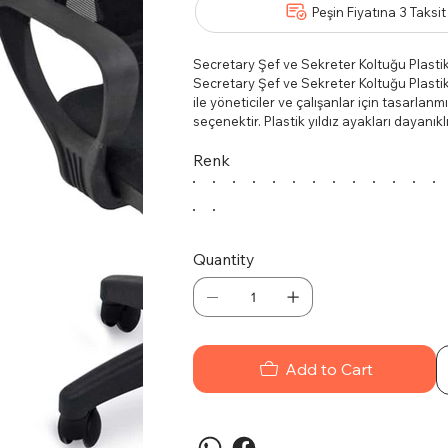
Peşin Fiyatına 3 Taksit
Secretary Şef ve Sekreter Koltuğu Plastik
Secretary Şef ve Sekreter Koltuğu Plastik K
ile yöneticiler ve çalışanlar için tasarlanmı
seçenektir. Plastik yıldız ayakları dayanıkl
Özellikler
Renk
Tek kol tilt mekanizması, farklı oturma pozi
Plastik yıldız ayaklar, modern bir görünüm s
Yüksek sırt yapısı, uzun çalışma saatlerin
Kullanım Alanları
Ofislerden toplantı odalarına geniş bir ye
çalışanlar için ergonomik bir seçenektir.
Quantity
Temizlik ve Bakım
Koltuğun dış yüzeyini hafif nemli bir bezle 
uygun temizlik ürünleri kullanmaktan kaçı
Add to Cart