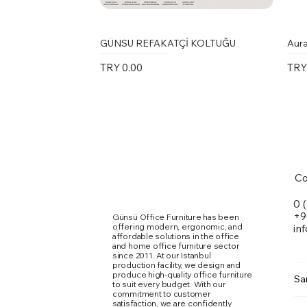
GÜNSU REFAKATÇİ KOLTUĞU
Aura
Price
Pric
TRY 0.00
TRY
Co
0 
+9
Günsü Office Furniture has been
offering modern, ergonomic, and
in
affordable solutions in the office
and home office furniture sector
since 2011. At our Istanbul
production facility, we design and
produce high-quality office furniture
Sa
to suit every budget. With our
commitment to customer
Marte Toplantı Masası Kare Metal
Karina Kolsuz Sandalye
Ergomi Sandalye
Doxa
Kari
Qua
satisfaction, we are confidently