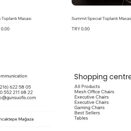
 Toplantı Masası
Summit Special Toplantı Masas
e
Price
 0.00
TRY 0.00
Shopping centr
mmunication
All Products
(216) 622 58 05
Mesh Office Chairs
0 552 211 68 22
Executive Chairs
fo@gunsuofis.com
Executive Chairs
Gaming Chairs
Best Sellers
Tables
ncaktepe Mağaza
 Toplantı Masası
na Kollu Sandalye
trox Sandalye
Vito Toplantı Masası
Outside Dış Mekan Sandalye
Vargas