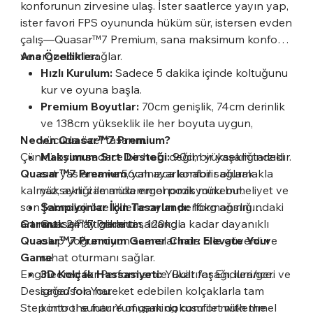
konforunun zirvesine ulaş. İster saatlerce yayın yap,
ister favori FPS oyununda hüküm sür, istersen evden
çalış—Quasar™7 Premium, sana maksimum konfor
ve ergonomi sağlar.
Ana Özellikler:
Hızlı Kurulum:
Sadece 5 dakika içinde koltuğunu
kur ve oyuna başla.
Premium Boyutlar:
70cm genişlik, 74cm derinlik
ve 138cm yükseklik ile her boyuta uygun,
Neden Quasar™7 Premium?
vücuda özel tasarım.
Çünkü oyun sadece bir hobi değil, bir yaşam tarzıdır.
Maksimum Sırt Desteği:
90cm yüksekliğindeki
Quasar™7 Premium
sırt yaslama ve 56cm ayarlanabilir oturak
, yalnızca konfor sağlamakla
kalmaz, aynı zamanda ergonomik mükemmeliyet ve
yüksekliği ile mükemmel pozisyonu bul.
son teknoloji özelliklerle oyun performansını
Şampiyonlar İçin Tasarlandı:
16kg ağırlığındaki
artırmak için titizlikle tasarlandı.
Garanti:
Quasar™7 Premium, 120kg'a kadar dayanıklı
24 ay garanti.
Quasar™7 Premium Gamer Chair: Elevate Your
olup yoğun oyun seanslarında bile güvenli ve
Game
rahat oturmanı sağlar.
Engineered for Performance. Built for Endurance.
3D Kolçak Hassasiyeti:
Yukarı/aşağı, ileri/geri ve
Designed for You.
sağa/sola hareket edebilen kolçaklarla tam
Step into the future of gaming comfort with the
kontrol sunar. Yumuşak dokusu ile mükemmel