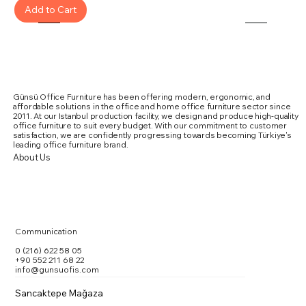
Add to Cart
Günsü Office Furniture has been offering modern, ergonomic, and
affordable solutions in the office and home office furniture sector since
2011. At our Istanbul production facility, we design and produce high-quality
office furniture to suit every budget. With our commitment to customer
satisfaction, we are confidently progressing towards becoming Türkiye's
leading office furniture brand.
About Us
Communication
0 (216) 622 58 05
+90 552 211 68 22
info@gunsuofis.com
Sancaktepe Mağaza