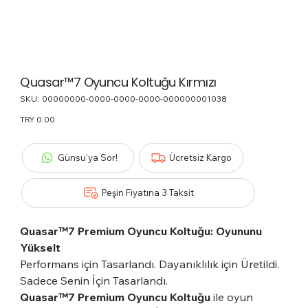
Quasar™7 Oyuncu Koltuğu Kırmızı
SKU:
SKU
00000000-0000-0000-0000-000000001038
00000000-
0000-
Price
TRY 0.00
0000-
0000-
000000001038
Günsu'ya Sor!
Ücretsiz Kargo
Peşin Fiyatına 3 Taksit
Quasar™7 Premium Oyuncu Koltuğu: Oyununu
Yükselt
Performans için Tasarlandı. Dayanıklılık için Üretildi.
Sadece Senin İçin Tasarlandı.
Quasar™7 Premium Oyuncu Koltuğu
ile oyun