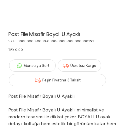
Post File Misafir Boyalı U Ayaklı
SKU:
SKU
00000000-0000-0000-0000-000000000191
00000000-
0000-
Price
TRY 0.00
0000-
0000-
000000000191
Günsu'ya Sor!
Ücretsiz Kargo
Peşin Fiyatına 3 Taksit
Post File Misafir Boyalı U Ayaklı
Post File Misafir Boyalı U Ayaklı, minimalist ve
modern tasarımı ile dikkat çeker. BOYALI U ayak
detayı, koltuğa hem estetik bir görünüm katar hem