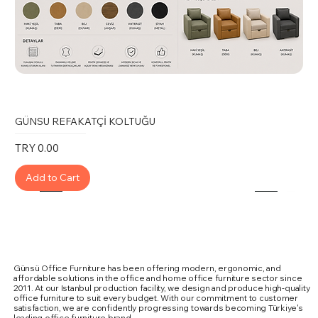
GÜNSU REFAKATÇİ KOLTUĞU
Price
TRY 0.00
Add to Cart
Günsü Office Furniture has been offering modern, ergonomic, and
affordable solutions in the office and home office furniture sector since
2011. At our Istanbul production facility, we design and produce high-quality
office furniture to suit every budget. With our commitment to customer
satisfaction, we are confidently progressing towards becoming Türkiye's
leading office furniture brand.