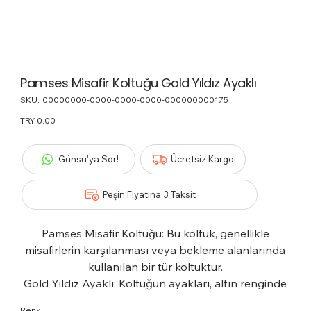
Pamses Misafir Koltuğu Gold Yıldız Ayaklı
SKU:
SKU
00000000-0000-0000-0000-000000000175
00000000-
0000-
Price
TRY 0.00
0000-
0000-
000000000175
Günsu'ya Sor!
Ücretsiz Kargo
Peşin Fiyatına 3 Taksit
Pamses Misafir Koltuğu: Bu koltuk, genellikle
misafirlerin karşılanması veya bekleme alanlarında
kullanılan bir tür koltuktur.
Gold Yıldız Ayaklı: Koltuğun ayakları, altın renginde
olan yıldız şeklinde tasarlanmıştır. Bu ayaklar,
Renk