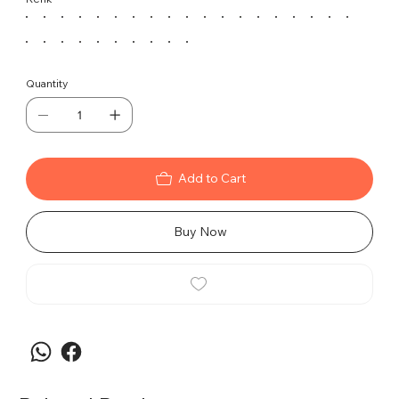
koltuğa zarif bir görünüm kazandırır ve şıklığını ön
plana çıkarır.
Temizlik ve Bakım
Koltuğun dış yüzeyini hafif nemli bir bezle silerek
Quantity
temizleyebilirsiniz. Gold yüzeyleri için uygun temizlik
ürünleri kullanmaktan kaçının.
.
Add to Cart
Buy Now