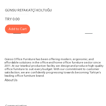
GÜNSU REFAKATÇİ KOLTUĞU
Price
TRY 0.00
Add to Cart
Günsü Office Furniture has been offering modern, ergonomic, and
affordable solutions in the office and home office furniture sector since
2011. At our Istanbul production facility, we design and produce high-quality
office furniture to suit every budget. With our commitment to customer
satisfaction, we are confidently progressing towards becoming Türkiye's
leading office furniture brand.
About Us
Communication