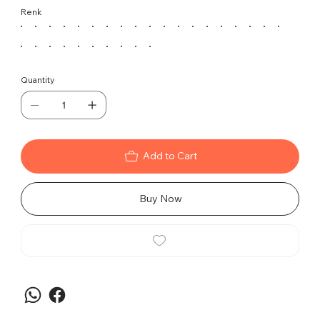
Yıldız Ayaklı, modern tasarımı ve çoklu tilt
Renk
mekanizması ile kullanıcıların konforunu ve destek
sağlar. Krom yıldız ayakları dayanıklılık ve şıklık
sunar.
Özellikler
Quantity
Çoklu tilt mekanizması, farklı oturma
pozisyonları için ayarlanabilirlik sağlar.
Gold yıldız ayaklar, modern bir görünüm
sunar ve dayanıklılığı artırır.
Yüksek sırt yapısı, uzun çalışma saatlerinde
Add to Cart
destek ve rahatlık sağlar.
Modern ve şık tasarım, her türlü çalışma
Buy Now
ortamına uyum sağlar.
Kullanım Alanları
Ofislerden toplantı odalarına kadar geniş bir
yelpazede kullanım için uygundur. Çalışanların ve
yöneticilerin ihtiyaçlarını karşılamayı amaçlar.
Temizlik ve Bakım