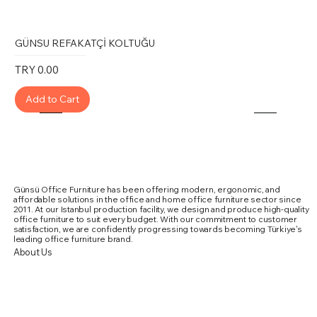
GÜNSU REFAKATÇİ KOLTUĞU
Price
TRY 0.00
Add to Cart
Günsü Office Furniture has been offering modern, ergonomic, and
affordable solutions in the office and home office furniture sector since
2011. At our Istanbul production facility, we design and produce high-quality
office furniture to suit every budget. With our commitment to customer
satisfaction, we are confidently progressing towards becoming Türkiye's
leading office furniture brand.
About Us