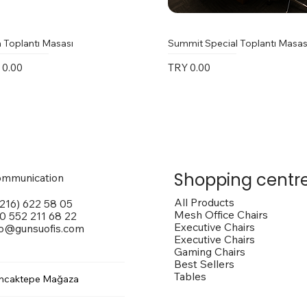
 Toplantı Masası
Summit Special Toplantı Masas
e
Price
 0.00
TRY 0.00
Shopping centr
mmunication
All Products
(216) 622 58 05
Mesh Office Chairs
0 552 211 68 22
Executive Chairs
fo@gunsuofis.com
Executive Chairs
Gaming Chairs
Best Sellers
Tables
ncaktepe Mağaza
 Toplantı Masası
na Kollu Sandalye
trox Sandalye
Vito Toplantı Masası
Outside Dış Mekan Sandalye
Vargas