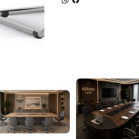
Open File Misafir Koltuğu Krom U Ayaklı, m
se
Temiz
Koltuğun dış yüzeyini hafif nemli bir bezl
uygun temizlik ürün