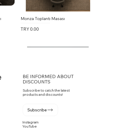
ı
Monza Toplantı Masası
Price
TRY 0.00
e
BE INFORMED ABOUT
DISCOUNTS
Subscribe to catch the latest
products and discounts!
Subscribe
Instagram
YouTube
Vito Toplantı Masası U Toplantı
PASKO SANDALYE
Fuga Yönetici Masa Takımı