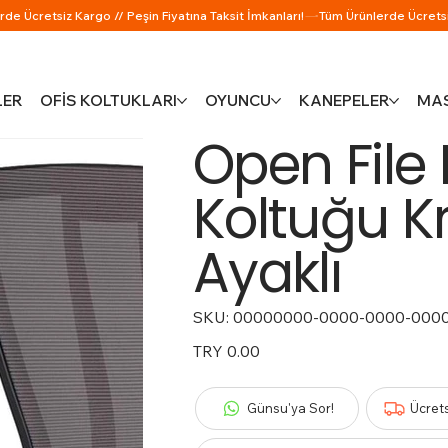
LER
OFİS KOLTUKLARI
OYUNCU
KANEPELER
MAS
Open File 
Koltuğu K
Ayaklı
SKU:
SKU
00000000-0000-0000-000
00000000-
0000-
0000-
Price
TRY 0.00
0000-
000000000145
Günsu'ya Sor!
Ücret