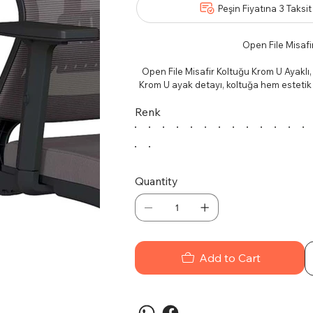
Peşin Fiyatına 3 Taksit
Open File Misafi
Open File Misafir Koltuğu Krom U Ayaklı,
Krom U ayak detayı, koltuğa hem estetik 
ömürlü bi
Renk
KROM U AYAKLARI
Parlak krom U ayaklar, sadece estetik b
stabilitesini artırar
Quantity
ÜSTÜN OT
Misafir koltuğu, ergonomik tasarımı s
misafirleriniz rahat
Add to Cart
Öne Çıkan 
Modern ve zarif
Kolay temizlenebilir v
Krom detaylarıyla ofisle
Sırt ve oturma 