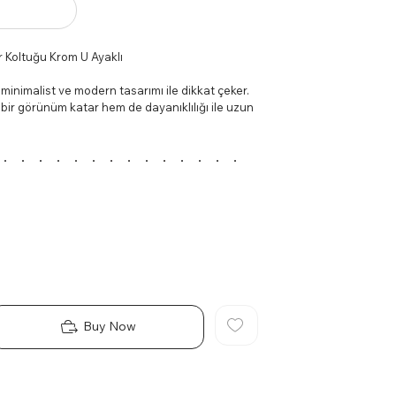
r Koltuğu Krom U Ayaklı
 minimalist ve modern tasarımı ile dikkat çeker.
bir görünüm katar hem de dayanıklılığı ile uzun
r kullanım sunar.
N SOFİSTİKE DOKUNUŞU:
ir dokunuşla kalmaz, aynı zamanda koltuğunuzun
ak maksimum güvenlik sağlar.
URMA DENEYİMİ:
ayesinde sırtınıza tam destek sağlar, böylece
 bir oturma deneyimi yaşar.
Diğer Özellikler:
Buy Now
 tasarım diline sahip.
e dayanıklı döşeme malzemesi.
rde sofistike bir hava yaratır.
alanında üstün konfor.