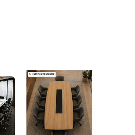
isafirleriniz için hem konforlu hem de estetik bir
çenektir.
lik ve Bakım
e silerek temizleyebilirsiniz. Krom yüzeyleri için
leri kullanmaktan kaçının.