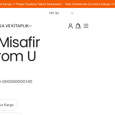
TRY (₺)
A VE KİTAPLIK
Misafir
rom U
0-000000000145
siz Kargo