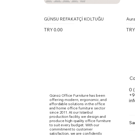
GÜNSU REFAKATÇİ KOLTUĞU
Aura
Price
Pric
TRY 0.00
TRY
Co
0 
+9
Günsü Office Furniture has been
offering modern, ergonomic, and
in
affordable solutions in the office
and home office furniture sector
since 2011. At our Istanbul
production facility, we design and
produce high-quality office furniture
Sa
to suit every budget. With our
commitment to customer
Marte Toplantı Masası Kare Metal
Karina Kolsuz Sandalye
Ergomi Sandalye
Doxa
Kari
Qua
satisfaction, we are confidently