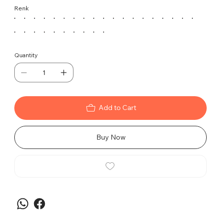
Mekanizmalı Krom Yıldız Ayaklı, multi tilt
Renk
mekanizması ve krom yıldız ayaklarıyla üstün konfor
sunar.
Özellikler:
Multi Tilt Mekanizması:
Kullanıcının
Quantity
rahatlığını ön planda tutarak istenilen
pozisyonda sabitlenme imkanı sunar.
Krom Yıldız Ayak:
Sağlam yapısı ve estetik
parlaklığı ile ofisinize değer katar.
Ergonomik File Tasarımı:
Sırt kısmındaki file
Add to Cart
dokusu, sıcak yaz günlerinde bile ferah bir
oturum deneyimi sağlar.
Buy Now
Fonksiyonel ve Şık:
Modern tasarımıyla ofis
dekorasyonunuza uyum sağlar ve iş
ortamında rahat bir deneyim sunar.
Kullanım Tavsiyeleri:
Open File Şef Koltuğu Multi Tilt Mekanizmalı Krom
Yıldız Ayaklı, şef ve üst düzey yöneticiler için idealdir.
Ofisinizde hem rahatlıkla çalışın hem de şıklığınızla