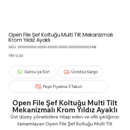
Open File Şef Koltuğu Multi Tilt Mekanizmalı
Krom Yıldız Ayaklı
SKU:
SKU
00000000-0000-0000-0000-000000000148
00000000-
0000-
Price
TRY 0.00
0000-
0000-
000000000148
Günsu'ya Sor!
Ücretsiz Kargo
Peşin Fiyatına 3 Taksit
Open File Şef Koltuğu Multi Tilt
Mekanizmalı Krom Yıldız Ayaklı
Üst düzey yöneticilere hitap eden ve ofis şıklığınızı
tamamlayan Open File Şef Koltuğu Multi Tilt