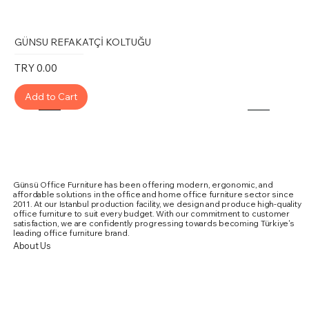
GÜNSU REFAKATÇİ KOLTUĞU
Price
TRY 0.00
Add to Cart
Günsü Office Furniture has been offering modern, ergonomic, and
affordable solutions in the office and home office furniture sector since
2011. At our Istanbul production facility, we design and produce high-quality
office furniture to suit every budget. With our commitment to customer
satisfaction, we are confidently progressing towards becoming Türkiye's
leading office furniture brand.
About Us