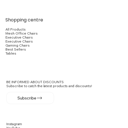
Add to Cart
Add to Cart
Add to Cart
Add to Cart
Add to Cart
Add to Cart
Add to Cart
Add to Cart
Add to Cart
Add to Cart
Add to Cart
Add to Cart
Add to Cart
Add to Cart
Add to Cart
Shopping centre
All Products
Mesh Office Chairs
Executive Chairs
Executive Chairs
Gaming Chairs
Best Sellers
Tables
BE INFORMED ABOUT DISCOUNTS
Subscribe to catch the latest products and discounts!
Subscribe
Instagram
YouTube