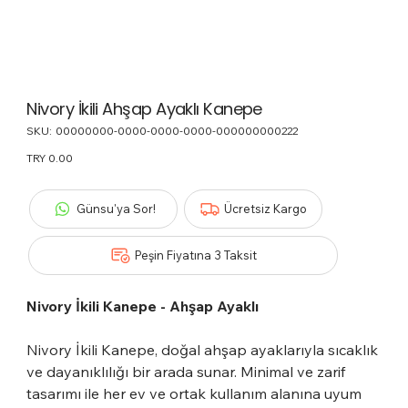
Nivory İkili Ahşap Ayaklı Kanepe
SKU:
SKU
00000000-0000-0000-0000-000000000222
00000000-
0000-
Price
TRY 0.00
0000-
0000-
000000000222
Günsu'ya Sor!
Ücretsiz Kargo
Peşin Fiyatına 3 Taksit
Nivory İkili Kanepe - Ahşap Ayaklı
Nivory İkili Kanepe, doğal ahşap ayaklarıyla sıcaklık
ve dayanıklılığı bir arada sunar. Minimal ve zarif
tasarımı ile her ev ve ortak kullanım alanına uyum