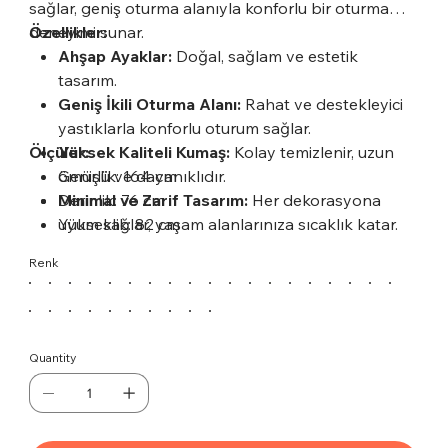
sağlar, geniş oturma alanıyla konforlu bir oturma
deneyimi sunar.
Özellikler:
Ahşap Ayaklar:
Doğal, sağlam ve estetik
tasarım.
Geniş İkili Oturma Alanı:
Rahat ve destekleyici
yastıklarla konforlu oturum sağlar.
Ölçüler:
Yüksek Kaliteli Kumaş:
Kolay temizlenir, uzun
ömürlü ve dayanıklıdır.
Genişlik: 164 cm
Minimal ve Zarif Tasarım:
Derinlik: 76 cm
Her dekorasyona
uyum sağlar, yaşam alanlarınıza sıcaklık katar.
Yükseklik: 82 cm
Renk
Quantity