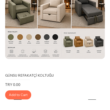
GÜNSU REFAKATÇİ KOLTUĞU
Price
TRY 0.00
Add to Cart