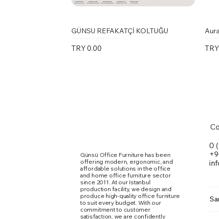
GÜNSU REFAKATÇİ KOLTUĞU
Aura
Price
Pric
TRY 0.00
TRY
Co
0 
+9
Günsü Office Furniture has been
offering modern, ergonomic, and
in
affordable solutions in the office
and home office furniture sector
since 2011. At our Istanbul
production facility, we design and
produce high-quality office furniture
Sa
to suit every budget. With our
commitment to customer
Marte Toplantı Masası Kare Metal
Karina Kolsuz Sandalye
Ergomi Sandalye
Doxa
Kari
Qua
satisfaction, we are confidently