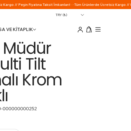
TRY (₺)
A VE KİTAPLIK
e Müdür
ti Tilt
alı Krom
lı
0-000000000252