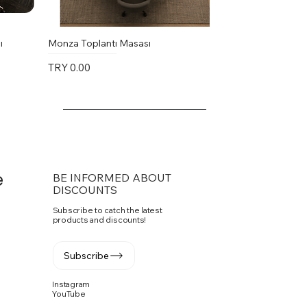
ı
Monza Toplantı Masası
Price
TRY 0.00
e
BE INFORMED ABOUT
DISCOUNTS
Subscribe to catch the latest
products and discounts!
Subscribe
Instagram
YouTube
Vito Toplantı Masası U Toplantı
PASKO SANDALYE
Fuga Yönetici Masa Takımı