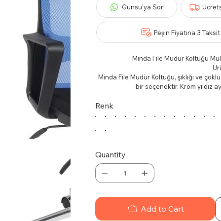
Günsu'ya Sor!
Ücret
Peşin Fiyatına 3 Taksit
Minda File Müdür Koltuğu Mult
Ür
Minda File Müdür Koltuğu, şıklığı ve çoklu
bir seçenektir. Krom yıldız ay
Ö
Renk
Çoklu tilt mekanizması, farklı o
Krom yıldız ayaklar, modern 
Yüksek sırt yapısı, uzun ça
Kulla
Ofislerden toplantı odalarına geniş bir
özel tasarım ve
Quantity
Temiz
Koltuğun dış yüzeyini hafif nemli bir bezl
uygun temizlik ürün
Add to Cart