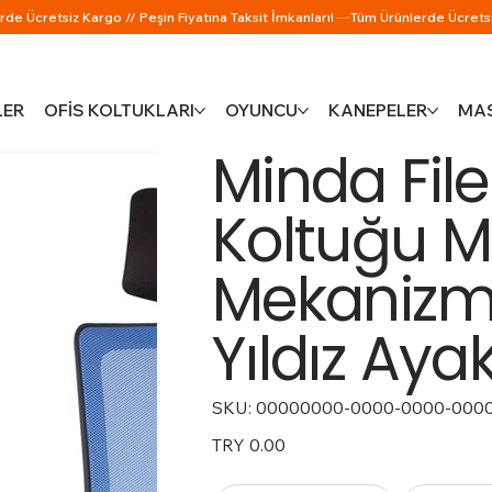
LER
OFİS KOLTUKLARI
OYUNCU
KANEPELER
MAS
Minda Fil
Koltuğu Mul
Mekanizm
Yıldız Ayak
SKU:
SKU
00000000-0000-0000-000
00000000-
0000-
0000-
Price
TRY 0.00
0000-
000000000252