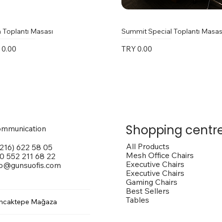
 Toplantı Masası
Summit Special Toplantı Masas
e
Price
 0.00
TRY 0.00
Shopping centr
mmunication
All Products
(216) 622 58 05
Mesh Office Chairs
0 552 211 68 22
Executive Chairs
fo@gunsuofis.com
Executive Chairs
Gaming Chairs
Best Sellers
Tables
ncaktepe Mağaza
 Toplantı Masası
na Kollu Sandalye
trox Sandalye
Vito Toplantı Masası
Outside Dış Mekan Sandalye
Vargas