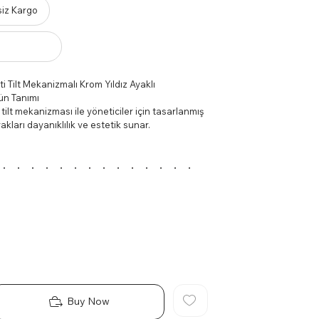
siz Kargo
i Tilt Mekanizmalı Krom Yıldız Ayaklı
ün Tanımı
 tilt mekanizması ile yöneticiler için tasarlanmış
akları dayanıklılık ve estetik sunar.
zellikler
turma pozisyonları için ayarlanabilirlik sağlar.
bir görünüm sunar ve dayanıklılığı artırır.
lışma saatlerinde destek ve konfor sağlar.
nım Alanları
 yelpazede kullanım için uygundur. Yöneticilere
 fonksiyonellik sunar.
lik ve Bakım
e silerek temizleyebilirsiniz. Krom yüzeyleri için
leri kullanmaktan kaçının.
Buy Now