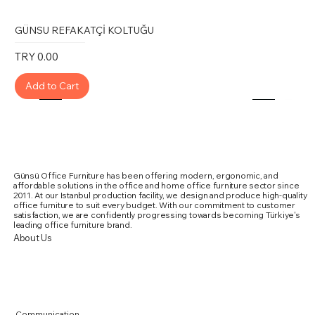
GÜNSU REFAKATÇİ KOLTUĞU
Price
TRY 0.00
Add to Cart
Günsü Office Furniture has been offering modern, ergonomic, and
affordable solutions in the office and home office furniture sector since
2011. At our Istanbul production facility, we design and produce high-quality
office furniture to suit every budget. With our commitment to customer
satisfaction, we are confidently progressing towards becoming Türkiye's
leading office furniture brand.
About Us
Communication