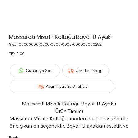
Masserati Misafir Koltuğu Boyalı U Ayaklı
SKU:
SKU
00000000-0000-0000-0000-000000000282
00000000-
0000-
Price
TRY 0.00
0000-
0000-
000000000282
Günsu'ya Sor!
Ücretsiz Kargo
Peşin Fiyatına 3 Taksit
Masserati Misafir Koltuğu Boyalı U Ayaklı
Ürün Tanımı
Masserati Misafir Koltuğu, modern ve şık tasarımı ile
öne çıkan bir seçenektir. Boyalı U ayakları estetik ve
dayanıklılığı bir araya getirir.
Renk