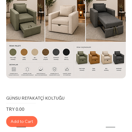
GÜNSU REFAKATÇİ KOLTUĞU
Price
TRY 0.00
Add to Cart