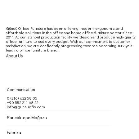
Günsü Office Furniture has been offering modern, ergonomic, and
affordable solutions in the office and home office furniture sector since
2011. At our Istanbul production facility, we design and produce high-quality
office furniture to suit every budget. With our commitment to customer
satisfaction, we are confidently progressing towards becoming Türkiye's
leading office furniture brand.
About Us
Communication
0 (216) 622 58 05
+90 552 211 68 22
info@gunsuofis.com
Sancaktepe Mağaza
Aura Toplantı Masası
Summit Special Toplantı Masası
Monza Toplantı Masası
Marte Toplantı Masası Kare Metal Ayaklı
Doxa Toplantı Masası
Vito Toplantı Masası
Vito Toplantı Masası U Toplantı
Karina Kolsuz Sandalye
Karina Kollu Sandalye
Outside Dış Mekan Sandalye
PASKO SANDALYE
Ergomi Sandalye
Quatrox Sandalye
Vargas
Fuga Yönetici Masa Takımı
Fabrika