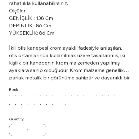
rahatlıkla kullanabilirsiniz.
Ölçüler
GENİŞLİK : 138 Cm
DERİNLİK : 86 Cm
YÜKSEKLİK: 86 Cm
İkili ofis kanepesi krom ayaklı ifadesiyle anlaşılan,
ofis ortamlarında kullanılmak üzere tasarlanmış, iki
kişilik bir kanepenin krom malzemeden yapılmış
ayaklara sahip olduğudur. Krom malzeme genellikle
parlak metalik bir görünüme sahiptir ve dayanıklı bir
yapıya sahiptir. Bu tür bir kanepenin krom ayakları,
Renk
ofis dekoruna modern ve şık bir hava katacaktır.
Ayrıca, krom malzeme kolay temizlenir ve uzun
ömürlüdür. İkili ofis kanepesi krom ayaklı, ofis
ortamlarında şıklığı ve konforu bir arada sunmak
Quantity
için tercih edilen bir mobilya parçası olabilir.