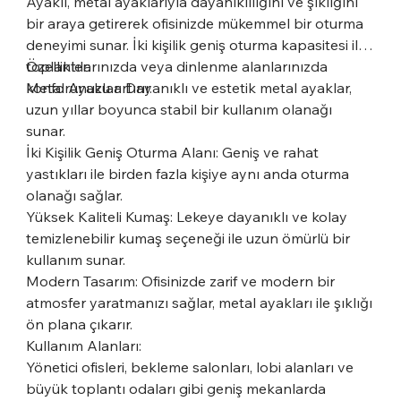
Ayaklı, metal ayaklarıyla dayanıklılığını ve şıklığını
bir araya getirerek ofisinizde mükemmel bir oturma
deneyimi sunar. İki kişilik geniş oturma kapasitesi ile
toplantılarınızda veya dinlenme alanlarınızda
Özellikler:
konforunuzu artırır.
Metal Ayaklar: Dayanıklı ve estetik metal ayaklar,
uzun yıllar boyunca stabil bir kullanım olanağı
sunar.
İki Kişilik Geniş Oturma Alanı: Geniş ve rahat
yastıkları ile birden fazla kişiye aynı anda oturma
olanağı sağlar.
Yüksek Kaliteli Kumaş: Lekeye dayanıklı ve kolay
temizlenebilir kumaş seçeneği ile uzun ömürlü bir
kullanım sunar.
Modern Tasarım: Ofisinizde zarif ve modern bir
atmosfer yaratmanızı sağlar, metal ayakları ile şıklığı
ön plana çıkarır.
Kullanım Alanları:
Yönetici ofisleri, bekleme salonları, lobi alanları ve
büyük toplantı odaları gibi geniş mekanlarda