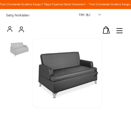
TRY (₺)
Satış Noktaları