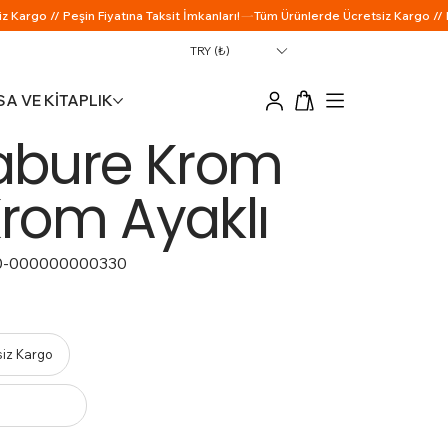
TRY (₺)
A VE KİTAPLIK
Tabure Krom
rom Ayaklı
0-000000000330
siz Kargo