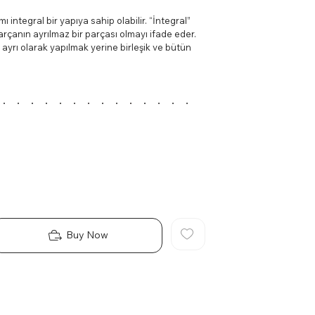
 integral bir yapıya sahip olabilir. “İntegral”
parçanın ayrılmaz bir parçası olmayı ifade eder.
ayrı olarak yapılmak yerine birleşik ve bütün
ulunan çemberin krom kaplamadan yapıldığını
alt kısmında bulunur ve dekoratif bir öğe olarak
lak ve şık bir görünüm sunabilir.
krom kaplama malzemeden yapıldığını gösterir.
, genellikle modern ve şık bir görünüm sağlar.
bilir ve bakımı kolaydır.
Buy Now