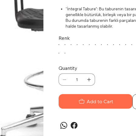
“İntegral Tabure”: Bu taburenin tasarımı
genellikle bütünlük, birleşik veya bir 
Bu durumda taburenin farklı parçaları 
halde tasarlanmış olabilir.
“Krom Çember”: Taburenin üzerinde b
Renk
belirtir. Çember genellikle taburenin 
tasarlanmış olabilir. Krom kaplama par
“Krom Ayaklı”: Taburenin ayaklarının 
Krom, parlak ve dayanıklı bir metaldir
Krom ayaklar genellikle kolay temizlene
Quantity
Add to Cart