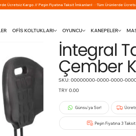
LER
OFİS KOLTUKLARI
OYUNCU
KANEPELER
MAS
İntegral 
Çember K
SKU:
SKU
00000000-0000-0000-000
00000000-
0000-
0000-
Price
TRY 0.00
0000-
000000000330
Günsu'ya Sor!
Ücret
Peşin Fiyatına 3 Taksit