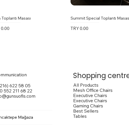
 Toplantı Masası
Summit Special Toplantı Masas
e
Price
 0.00
TRY 0.00
Shopping centr
mmunication
All Products
(216) 622 58 05
Mesh Office Chairs
0 552 211 68 22
Executive Chairs
fo@gunsuofis.com
Executive Chairs
Gaming Chairs
Best Sellers
Tables
ncaktepe Mağaza
 Toplantı Masası
na Kollu Sandalye
trox Sandalye
Vito Toplantı Masası
Outside Dış Mekan Sandalye
Vargas