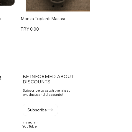
ı
Monza Toplantı Masası
Price
TRY 0.00
e
BE INFORMED ABOUT
DISCOUNTS
Subscribe to catch the latest
products and discounts!
Subscribe
Instagram
YouTube
Vito Toplantı Masası U Toplantı
PASKO SANDALYE
Fuga Yönetici Masa Takımı