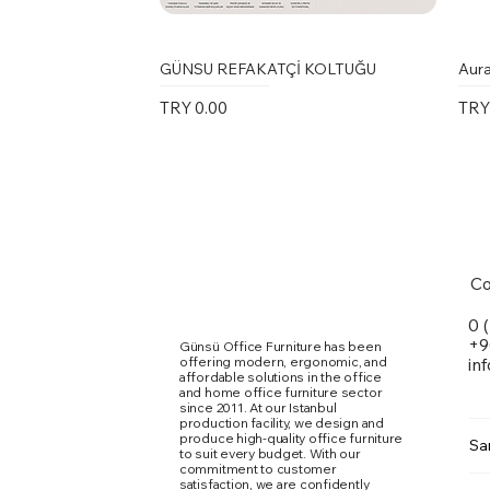
GÜNSU REFAKATÇİ KOLTUĞU
Aura
Price
Pric
TRY 0.00
TRY
Co
0 
+9
Günsü Office Furniture has been
offering modern, ergonomic, and
in
affordable solutions in the office
and home office furniture sector
since 2011. At our Istanbul
production facility, we design and
produce high-quality office furniture
Sa
to suit every budget. With our
commitment to customer
Marte Toplantı Masası Kare Metal
Karina Kolsuz Sandalye
Ergomi Sandalye
Doxa
Kari
Qua
satisfaction, we are confidently