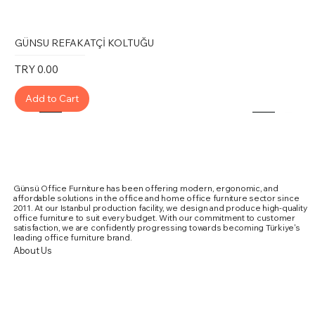
GÜNSU REFAKATÇİ KOLTUĞU
Price
TRY 0.00
Add to Cart
Günsü Office Furniture has been offering modern, ergonomic, and
affordable solutions in the office and home office furniture sector since
2011. At our Istanbul production facility, we design and produce high-quality
office furniture to suit every budget. With our commitment to customer
satisfaction, we are confidently progressing towards becoming Türkiye's
leading office furniture brand.
About Us