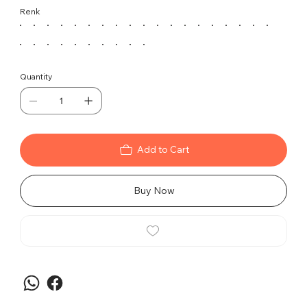
mekanizması ile şeflerin ihtiyaçlarına uygun bir
Renk
seçenektir. Ahşap yıldız ayakları, şıklığı ve kaliteyi
bir araya getirir.
Özellikler:
Çift Kollu Tasarım:
Koltuğun çift kolları,
Quantity
şeflerin daha rahat bir oturuş deneyimi
yaşamasını sağlar.
Tilt Mekanizması:
Tilt mekanizması
sayesinde sırt ve oturma yüzeyi arasındaki
açıyı ayarlayarak konforu artırabilirsiniz.
Add to Cart
Ahşap Yıldız Ayaklar:
Doğal ahşap yıldız
ayakları, koltuğa zarif bir görünüm
Buy Now
kazandırır.
Kullanım Tavsiyeleri:
Girlando Şef Koltuğu, çift kollu tasarımı ve tilt
mekanizması ile şeflerin ihtiyaçlarına cevap verirken,
ahşap yıldız ayakları da estetik ve kalite sunar.