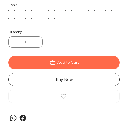
Renk
Ürün Tanımı
Quantity
Müdürlük makamının prestijini yansıtan
Gazal File
Müdür Koltuğu
, estetik ve fonksiyonelliği mükemmel
bir biçimde buluşturuyor. Şık ve modern bir tasarım
Add to Cart
anlayışıyla hazırlanan bu özel koltuk, ofislerdeki
liderliğinizi pekiştiriyor.
Buy Now
Ürün Özellikleri