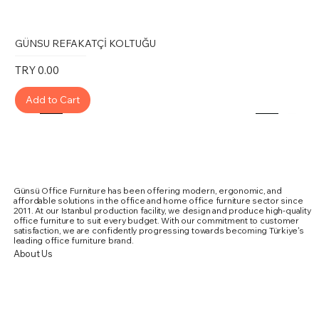
odaları ve konferans salonları gibi profesyonel
mekânlarda liderlik ve karar vericiliğin sembolü
GÜNSU REFAKATÇİ KOLTUĞU
olarak tercih edilir.
Price
TRY 0.00
Add to Cart
Slogan
“Gazal – Liderliğin Konforla Buluştuğu Nokta!”
Günsü Office Furniture has been offering modern, ergonomic, and
affordable solutions in the office and home office furniture sector since
2011. At our Istanbul production facility, we design and produce high-quality
office furniture to suit every budget. With our commitment to customer
satisfaction, we are confidently progressing towards becoming Türkiye's
leading office furniture brand.
About Us