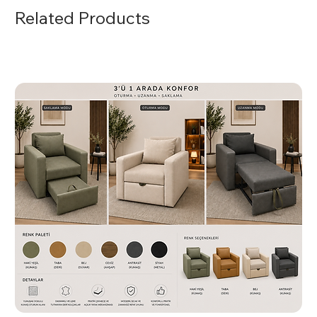
Multi Tilt Mekanizması:
Maksimum konfor
Related Products
ve özelleştirilebilir oturma deneyimi sunar.
Siyah Yıldız Ayak:
Estetik ve dayanıklılığı bir
araya getirerek uzun ömürlü kullanım
garantisi verir.
File Dokulu Döşeme:
Modern bir görünüm
sunarken hava alabilirliğiyle konforu zirveye
taşır.
Yüksek Sırt Desteği:
Uzun çalışma
saatlerinde bile sırtınızı destekler,
postürünüzü korur.
Kullanım Alanları
Gazal File Müdür Koltuğu, yönetici ofisleri, toplantı