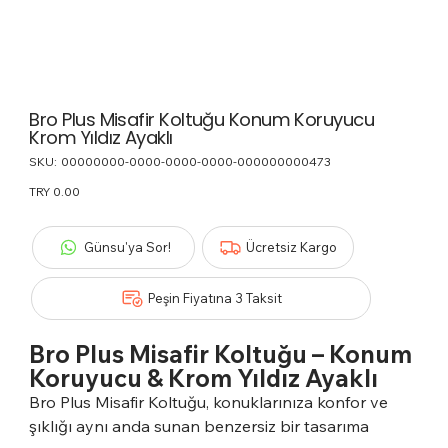
Bro Plus Misafir Koltuğu Konum Koruyucu
Krom Yıldız Ayaklı
SKU:
SKU
00000000-0000-0000-0000-000000000473
00000000-
0000-
Price
TRY 0.00
0000-
0000-
000000000473
Günsu'ya Sor!
Ücretsiz Kargo
Peşin Fiyatına 3 Taksit
Bro Plus Misafir Koltuğu – Konum
Koruyucu & Krom Yıldız Ayaklı
Bro Plus Misafir Koltuğu, konuklarınıza konfor ve
şıklığı aynı anda sunan benzersiz bir tasarıma