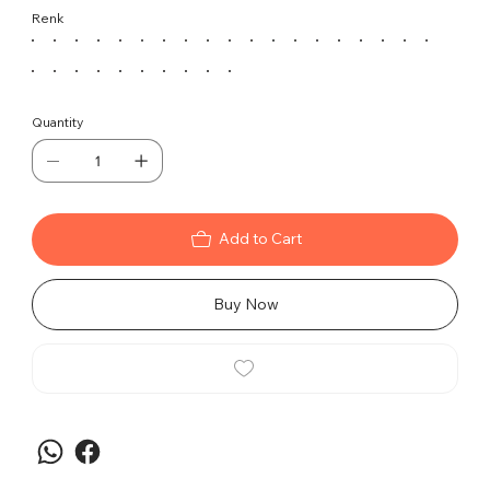
sahiptir. Krom yıldız ayak tasarımı ve konum
Renk
koruyucu özelliğiyle, misafirleriniz oturduğu andan
itibaren rahatlıkla kendi mekanında hissedecek.
Özellikler:
Konum Koruyucu:
Oturan kişinin
Quantity
hareketlerine göre koltuğun konumunu
ayarlayarak en ideal oturma pozisyonunu
koruma özelliğine sahiptir.
Krom Yıldız Ayak:
Parlak ve şık krom yıldız
ayak, dayanıklılığı ve estetik görünümüyle
Add to Cart
dikkat çeker.
Rahat Oturma Alanı:
Kaliteli döşeme
Buy Now
malzemesi sayesinde uzun süreli
kullanımlarda bile konforu korur.
Modern Tasarım:
Zarif ve fonksiyonel
tasarımıyla, ofis ortamında estetik bir
dokunuş katar.
Kullanım Alanları:
Ofislerdeki misafir bölümleri, bekleme salonları,