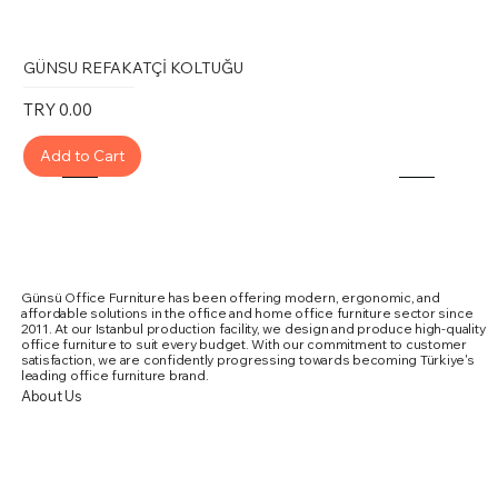
GÜNSU REFAKATÇİ KOLTUĞU
Price
TRY 0.00
Add to Cart
Günsü Office Furniture has been offering modern, ergonomic, and
affordable solutions in the office and home office furniture sector since
2011. At our Istanbul production facility, we design and produce high-quality
office furniture to suit every budget. With our commitment to customer
satisfaction, we are confidently progressing towards becoming Türkiye's
leading office furniture brand.
About Us