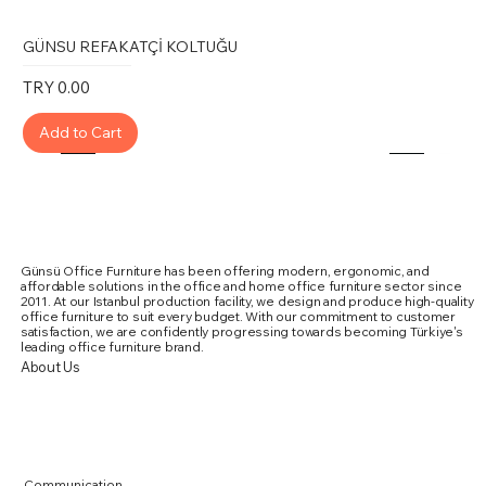
GÜNSU REFAKATÇİ KOLTUĞU
Price
TRY 0.00
Add to Cart
Günsü Office Furniture has been offering modern, ergonomic, and
affordable solutions in the office and home office furniture sector since
2011. At our Istanbul production facility, we design and produce high-quality
office furniture to suit every budget. With our commitment to customer
satisfaction, we are confidently progressing towards becoming Türkiye's
leading office furniture brand.
About Us
Communication