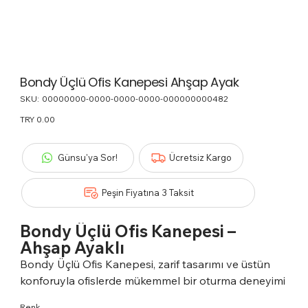
Bondy Üçlü Ofis Kanepesi Ahşap Ayak
SKU:
SKU
00000000-0000-0000-0000-000000000482
00000000-
0000-
Price
TRY 0.00
0000-
0000-
000000000482
Günsu'ya Sor!
Ücretsiz Kargo
Peşin Fiyatına 3 Taksit
Bondy Üçlü Ofis Kanepesi –
Ahşap Ayaklı
Bondy Üçlü Ofis Kanepesi, zarif tasarımı ve üstün
konforuyla ofislerde mükemmel bir oturma deneyimi
sunar. Üç kişilik geniş oturma kapasitesi, büyük
Renk