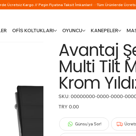
LER
OFİS KOLTUKLARI
OYUNCU
KANEPELER
MAS
Avantaj Ş
Multi Tilt
Krom Yıldı
SKU:
SKU
00000000-0000-0000-000
00000000-
0000-
0000-
Price
TRY 0.00
0000-
000000000503
Günsu'ya Sor!
Ücret