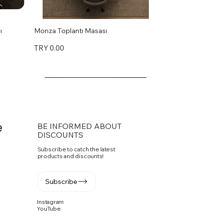
ı
Monza Toplantı Masası
Price
TRY 0.00
e
BE INFORMED ABOUT
DISCOUNTS
Subscribe to catch the latest
products and discounts!
Subscribe
Instagram
YouTube
Vito Toplantı Masası U Toplantı
PASKO SANDALYE
Fuga Yönetici Masa Takımı