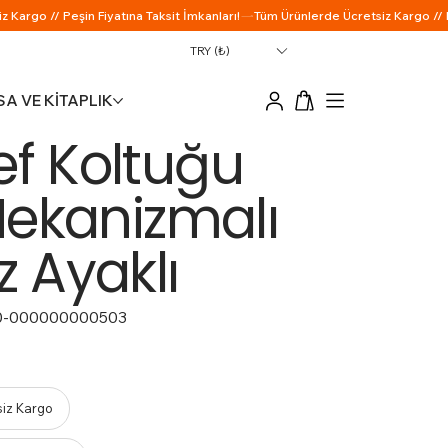
TRY (₺)
A VE KİTAPLIK
ef Koltuğu
 Mekanizmalı
z Ayaklı
0-000000000503
siz Kargo