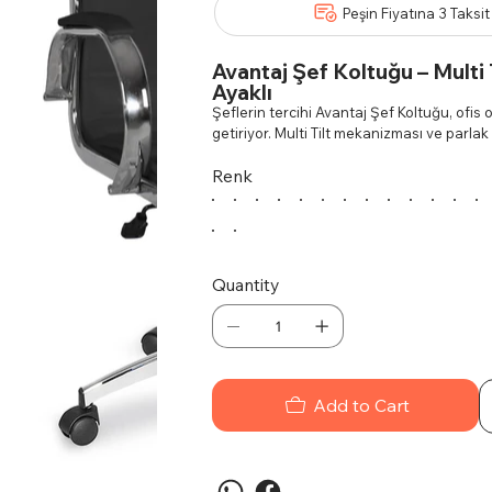
Peşin Fiyatına 3 Taksit
Avantaj Şef Koltuğu – Multi 
Ayaklı
Şeflerin tercihi Avantaj Şef Koltuğu, ofis 
getiriyor. Multi Tilt mekanizması ve parlak
estetik sunar.
Özellikler:
Renk
Multi Tilt Mekanizma:
Farklı açıla
destekler, rahatlıkla hareket etme
Krom Yıldız Ayak:
Dayanıklılığı v
şekilde sağlar.
Ergonomik Yapı:
Sağlıklı bir otur
Quantity
kullanımlarda bile konforunuzu dü
Yüksek Kaliteli Malzeme:
Dayanık
Kullanım Alanları:
Şeflerin ofislerinde, yönetici odalarında,
sıklıkla tercih edilmektedir.
Add to Cart