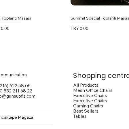
 Toplantı Masası
Summit Special Toplantı Masas
e
Price
 0.00
TRY 0.00
Shopping centr
mmunication
All Products
(216) 622 58 05
Mesh Office Chairs
0 552 211 68 22
Executive Chairs
fo@gunsuofis.com
Executive Chairs
Gaming Chairs
Best Sellers
Tables
ncaktepe Mağaza
 Toplantı Masası
na Kollu Sandalye
trox Sandalye
Vito Toplantı Masası
Outside Dış Mekan Sandalye
Vargas