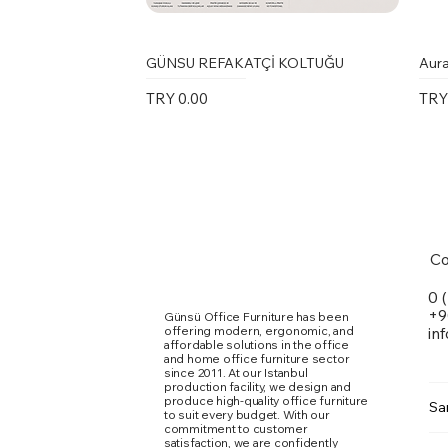
GÜNSU REFAKATÇİ KOLTUĞU
Aura
Price
Pric
TRY 0.00
TRY
Co
0 
+9
Günsü Office Furniture has been
offering modern, ergonomic, and
in
affordable solutions in the office
and home office furniture sector
since 2011. At our Istanbul
production facility, we design and
produce high-quality office furniture
Sa
to suit every budget. With our
commitment to customer
Marte Toplantı Masası Kare Metal
Karina Kolsuz Sandalye
Ergomi Sandalye
Doxa
Kari
Qua
satisfaction, we are confidently