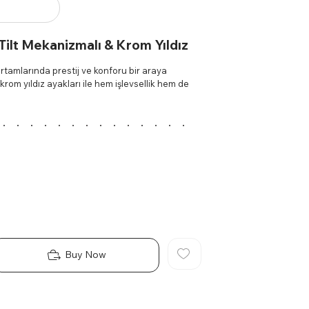
Tilt Mekanizmalı & Krom Yıldız
ortamlarında prestij ve konforu bir araya
 krom yıldız ayakları ile hem işlevsellik hem de
rda ayarlanabilir özelliği ile sizi her pozisyonda
nize olanak tanır.
e estetiğiyle öne çıkar. Dengeyi mükemmel bir
ma deneyimi için tasarlanmıştır. Uzun süreli
şünür.
lılığı ve uzun ömürlü kullanımı garantiler.
 çalışma istasyonlarında ve toplantı odalarında
Buy Now