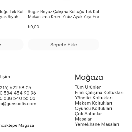
tuğu Tek Kol
Sugar Beyaz Çalışma Koltuğu Tek Kol
yak Siyah
Mekanizma Krom Yıldız Ayak Yeşil File
Fiyat
₺0,00
e
Sepete Ekle
Mağaza
etişim
Tüm Ürünler
(216) 622 58 05
Fileli Çalışma Koltukları
0 534 454 90 96
Yönetici Koltukları
0 538 540 55 05
Makam Koltukları
fo@gunsuofis.com
Oyuncu Koltukları
Çok Satanlar
Masalar
Yemekhane Masaları
ncaktepe Mağaza