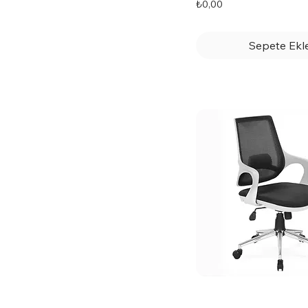
Fiyat
₺0,00
Sepete Ekl