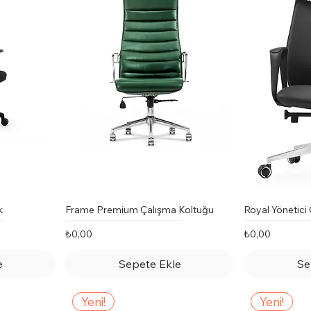
k
Frame Premium Çalışma Koltuğu
Royal Yönetici
Fiyat
Fiyat
₺0,00
₺0,00
e
Sepete Ekle
Se
Yeni!
Yeni!