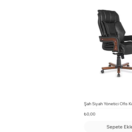
Şah Siyah Yönetici Ofis K
Fiyat
₺0,00
Sepete Ekl