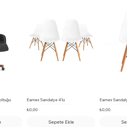
oltuğu
Eames Sandalye 4'lü
Eames Sandal
Fiyat
Fiyat
₺0,00
₺0,00
e
Sepete Ekle
Se