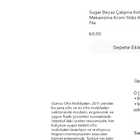
Sugar Beyaz Çalışma Kol
Mekanizma Krom Yıldız A
File
Fiyat
₺0,00
Sepete Ekl
İl
0 
+9
Günsü Ofis Mobilyaları, 2011 yılından
+9
bu yana ofis ve ev ofis mobilyaları
in
sektöründe modern, ergonomik ve
uygun fiyatlı çözümler sunmaktadır.
İstanbul’daki üretim tesisimizde, her
bütçeye uygun kaliteli ofis
mobilyaları tasarlıyor ve üretiyoruz.
Sa
Müşteri memnuniyetini esas alan
hizmet anlayışımızla, Türkiye’nin lider