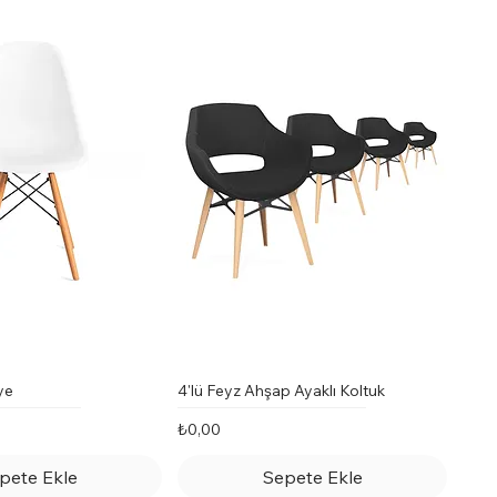
ye
4'lü Feyz Ahşap Ayaklı Koltuk
Fiyat
₺0,00
pete Ekle
Sepete Ekle