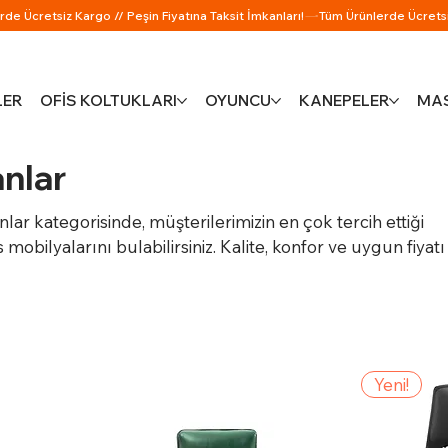
LER
OFİS KOLTUKLARI
OYUNCU
KANEPELER
MAS
anlar
ar kategorisinde, müşterilerimizin en çok tercih ettiği
mobilyalarını bulabilirsiniz. Kalite, konfor ve uygun fiyatı 
ürünlerle çalışma alanınızı hemen yenileyin!
Yeni!