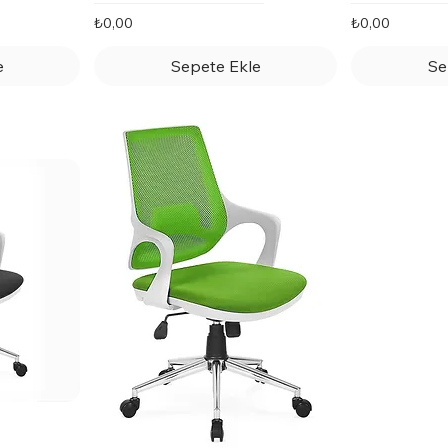
Fiyat
Fiyat
₺0,00
₺0,00
e
Sepete Ekle
Se