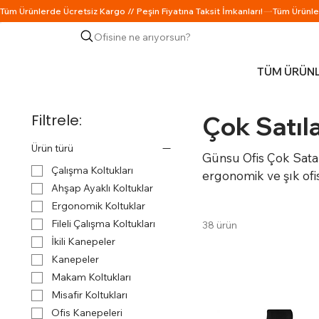
Ofisine ne arıyorsun?
TÜM ÜRÜN
Filtrele:
Çok Satıl
Ürün türü
Günsu Ofis Çok Satanl
Çalışma Koltukları
ergonomik ve şık ofis 
Ahşap Ayaklı Koltuklar
arada sunan popüler 
Ergonomik Koltuklar
Fileli Çalışma Koltukları
38 ürün
İkili Kanepeler
Kanepeler
Makam Koltukları
Misafir Koltukları
Ofis Kanepeleri