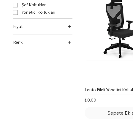
Şef Koltukları
Yönetici Koltukları
Fiyat
Renk
₺0
₺4.927
Lento Fileli Yönetici Koltu
Fiyat
₺0,00
Sepete Ekl