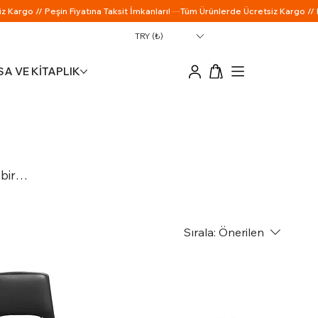
TRY (₺)
A VE KİTAPLIK
bir
Sırala:
Önerilen