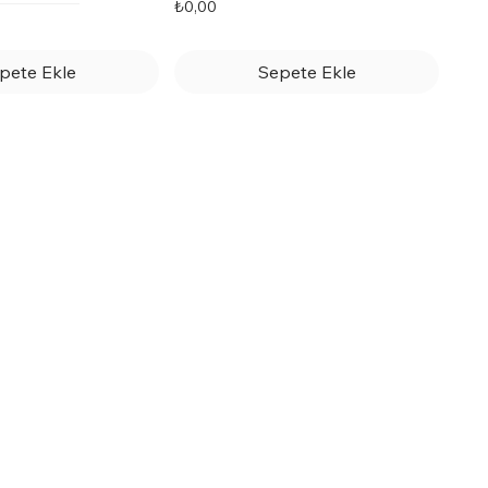
Fiyat
₺0,00
pete Ekle
Sepete Ekle